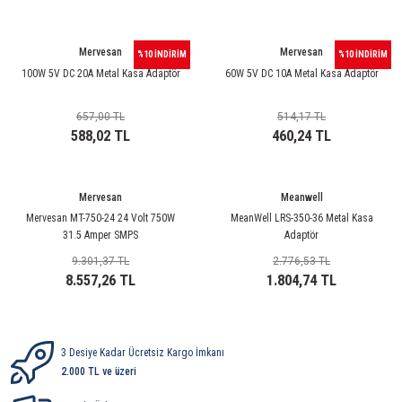
rleri
58 Serisi Röle Arayüz Modülü
Mervesan
Mervesan
60 Serisi Finder Röle
%10 İNDİRİM
%10 İNDİRİM
100W 5V DC 20A Metal Kasa Adaptör
60W 5V DC 10A Metal Kasa Adaptör
arı
62 Serisi Güç Rölesi
657,00 TL
514,17 TL
588,02 TL
460,24 TL
65 Serisi Güç Rölesi
66 Serisi Güç Rölesi
Mervesan
Meanwell
Mervesan MT-750-24 24 Volt 750W
MeanWell LRS-350-36 Metal Kasa
asınç Ölçer
71 Serisi Gösterge Rölesi
31.5 Amper SMPS
Adaptör
9.301,37 TL
2.776,53 TL
72 Serisi Seviye Kontrol
8.557,26 TL
1.804,74 TL
80 Serisi Modüler Zamanlayıcı
3 Desiye Kadar Ücretsiz Kargo İmkanı
83 Serisi Multi Fonksiyonlu Modüler Zamanlay
2.000 TL ve üzeri