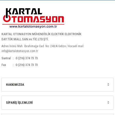
KARTAL OTOMASYON MÜHENDİSLİK ELEKTRİK ELEKTRONİK
DAY.TÜK.MALL.SAN.ve.TİC.LTD.ŞTİ.
Adres:İnönü Mah. İbrahimağa Cad. No: 248/A Gebze / Kocaeli mail:
info@kartalotomasyon.com.tr
Santral
0 (216) 374 73 73
Fax
0 (216) 374 73 73
HAKKIMIZDA
SİPARİŞ İŞLEMLERİ