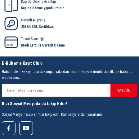
85 Serisi Minyatür Zamanlayıcı
Kapıda Ödeme Avantajı
Kapıda ödeme yapabilirsiniz
86 Serisi Zamanlayıcı Modülleri
Güvenli Alışveriş
256Bit SSL Sertifikası
 Ölçer
99.01 Serisi Modüller
Taksit Seçeneği
Kredi Kartı ile Güvenli Ödeme
rü
99.02 Serisi Modüller
er
99.80 Serisi Modüller
E-Bülten'e Kayıt Olun
Haber listemize kayıt olarak kampanyalardan, indirim ve yeni ürünlerden ilk siz haberdar
Finder Röle Soketleri ve Aksesuarları
olabilirsiniz.
KAYDOL
Bizi Sosyal Medyada da takip Edin!
Sosyal Medya hesaplarımızı takip edin, Kampanyalardan yararlanın!
azı