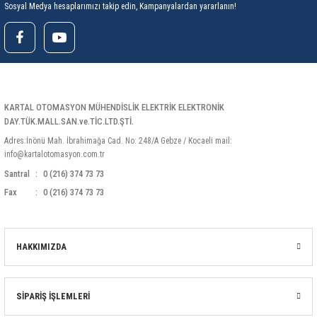
Sosyal Medya hesaplarımızı takip edin, Kampanyalardan yararlanın!
rleri
58 Serisi Röle Arayüz Modülü
60 Serisi Finder Röle
arı
62 Serisi Güç Rölesi
KARTAL OTOMASYON MÜHENDİSLİK ELEKTRİK ELEKTRONİK
65 Serisi Güç Rölesi
DAY.TÜK.MALL.SAN.ve.TİC.LTD.ŞTİ.
Adres:İnönü Mah. İbrahimağa Cad. No: 248/A Gebze / Kocaeli mail:
66 Serisi Güç Rölesi
info@kartalotomasyon.com.tr
Santral
0 (216) 374 73 73
asınç Ölçer
71 Serisi Gösterge Rölesi
Fax
0 (216) 374 73 73
72 Serisi Seviye Kontrol
HAKKIMIZDA
80 Serisi Modüler Zamanlayıcı
83 Serisi Multi Fonksiyonlu Modüler Zamanlay
SİPARİŞ İŞLEMLERİ