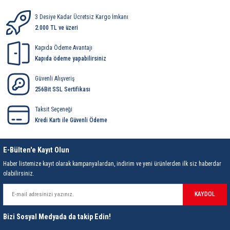
ri
ihazları
er
41 Serisi Minyatür Pcb Röle
RTLM Led ve Koruma Modülleri ( YRT-YPT Serisi 
3 Desiye Kadar Ücretsiz Kargo İmkanı
2.000 TL ve üzeri
43 Serisi Minyatür Pcb Röle
RX Serisi PCB Röleler ( 500mW )
Kapıda Ödeme Avantajı
Kapıda ödeme yapabilirsiniz
44 Serisi Minyatür Pcb Röle
RZ Serisi PCB Röleler ( 400mW )
Güvenli Alışveriş
etreler
46 Serisi Finder Röle
Telekom Röleler
256Bit SSL Sertifikası
48 Serisi Röle Arayüz Modülü
XT Serisi Endüstriyel Röleler ( 400mW )
Taksit Seçeneği
Kredi Kartı ile Güvenli Ödeme
azları
49 Serisi Röle Arayüz Modülü
E-Bülten'e Kayıt Olun
ar ölçer )
50 Serisi Güvenlik Rölesi
Haber listemize kayıt olarak kampanyalardan, indirim ve yeni ürünlerden ilk siz haberdar
olabilirsiniz.
et Ölçer
55 Serisi Minyatür Genel Amaçlı Finder Röle
KAYDOL
56 Serisi Minyatür Güç Rölesi
Bizi Sosyal Medyada da takip Edin!