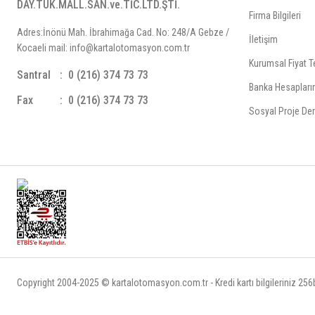
DAY.TÜK.MALL.SAN.ve.TİC.LTD.ŞTİ.
Firma Bilgileri
Adres:İnönü Mah. İbrahimağa Cad. No: 248/A Gebze /
İletişim
Kocaeli mail: info@kartalotomasyon.com.tr
Kurumsal Fiyat Te
Santral
0 (216) 374 73 73
Banka Hesapları
Fax
0 (216) 374 73 73
Sosyal Proje Der
Copyright 2004-2025 © kartalotomasyon.com.tr - Kredi kartı bilgileriniz 256bi