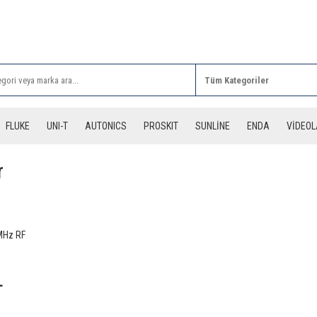
Rİ ALIŞVERİŞLERİNİZDE 3 DESİYE KADAR ÜCRETSİZ
FLUKE
UNI-T
AUTONICS
PROSKIT
SUNLİNE
ENDA
VİDEO
r
MHz RF
L