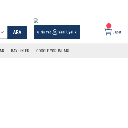
 KARGO İMKANI !
ARA
Giriş Yap
Yeni Üyelik
Sepet
LAR
BAYİLİKLER
GOOGLE YORUMLARI