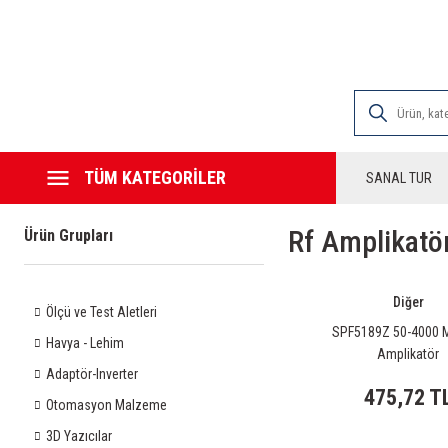
2000 TL VE ÜZE
TÜM KATEGORİLER
SANAL TUR
Rf Amplikatö
Ürün Grupları
Diğer
Ölçü ve Test Aletleri
SPF5189Z 50-4000 
Havya - Lehim
Amplikatör
Adaptör-Inverter
475,72 T
Otomasyon Malzeme
3D Yazıcılar