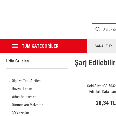
2000 TL VE ÜZE
TÜM KATEGORİLER
SANAL TUR
Şarj Edilebil
Ürün Grupları
Ölçü ve Test Aletleri
Gold Silver GS-5032
Havya - Lehim
Edilebilir Kafa La
Adaptör-Inverter
28,34 TL
Otomasyon Malzeme
3D Yazıcılar