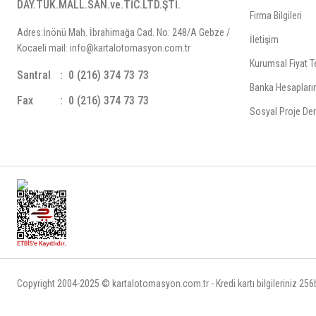
DAY.TÜK.MALL.SAN.ve.TİC.LTD.ŞTİ.
Firma Bilgileri
Adres:İnönü Mah. İbrahimağa Cad. No: 248/A Gebze /
İletişim
Kocaeli mail: info@kartalotomasyon.com.tr
Kurumsal Fiyat Te
Santral
0 (216) 374 73 73
Banka Hesapları
Fax
0 (216) 374 73 73
Sosyal Proje Der
Copyright 2004-2025 © kartalotomasyon.com.tr - Kredi kartı bilgileriniz 256bi