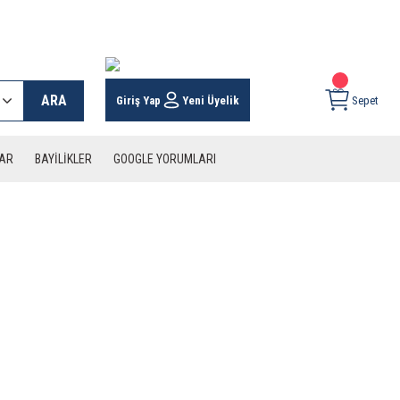
 KARGO İMKANI !
ARA
Giriş Yap
Yeni Üyelik
Sepet
LAR
BAYİLİKLER
GOOGLE YORUMLARI