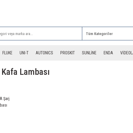
Rİ ALIŞVERİŞLERİNİZDE 3 DESİYE KADAR ÜCRETSİZ
FLUKE
UNI-T
AUTONICS
PROSKIT
SUNLİNE
ENDA
VİDEO
ir Kafa Lambası
A Şarj
mbası