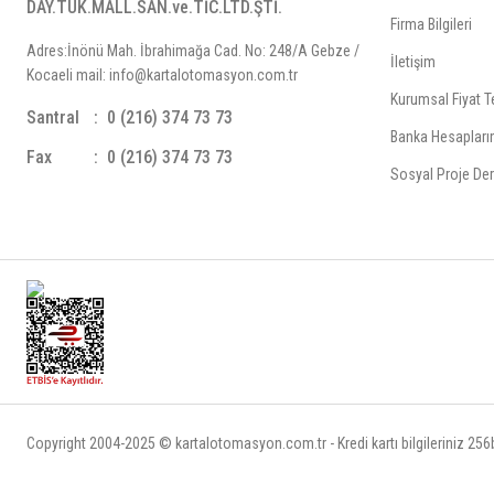
DAY.TÜK.MALL.SAN.ve.TİC.LTD.ŞTİ.
Firma Bilgileri
Adres:İnönü Mah. İbrahimağa Cad. No: 248/A Gebze /
İletişim
Kocaeli mail: info@kartalotomasyon.com.tr
Kurumsal Fiyat Te
Santral
0 (216) 374 73 73
Banka Hesapları
Fax
0 (216) 374 73 73
Sosyal Proje Der
Copyright 2004-2025 © kartalotomasyon.com.tr - Kredi kartı bilgileriniz 256bi