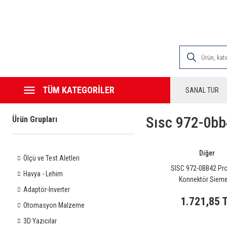
2000 TL VE ÜZE
TÜM KATEGORİLER
SANAL TUR
Sısc 972-0b
Ürün Grupları
Diğer
Ölçü ve Test Aletleri
SISC 972-0BB42 Pr
Havya - Lehim
Konnektör Siem
Adaptör-Inverter
1.721,85 
Otomasyon Malzeme
3D Yazıcılar