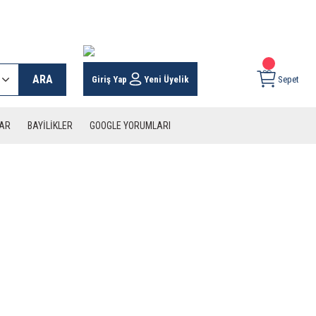
 KARGO İMKANI !
ARA
Giriş Yap
Yeni Üyelik
Sepet
LAR
BAYİLİKLER
GOOGLE YORUMLARI