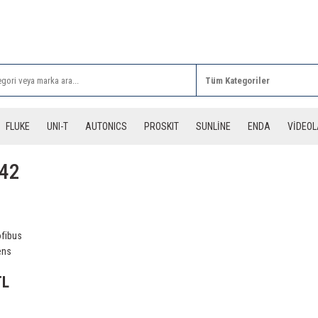
Rİ ALIŞVERİŞLERİNİZDE 3 DESİYE KADAR ÜCRETSİZ
FLUKE
UNI-T
AUTONICS
PROSKIT
SUNLİNE
ENDA
VİDEO
b42
ofibus
ens
TL