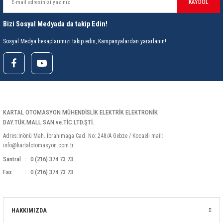
KAYDOL
Bizi Sosyal Medyada da takip Edin!
Sosyal Medya hesaplarımızı takip edin, Kampanyalardan yararlanın!
KARTAL OTOMASYON MÜHENDİSLİK ELEKTRİK ELEKTRONİK
DAY.TÜK.MALL.SAN.ve.TİC.LTD.ŞTİ.
Adres:İnönü Mah. İbrahimağa Cad. No: 248/A Gebze / Kocaeli mail:
info@kartalotomasyon.com.tr
Santral
0 (216) 374 73 73
Fax
0 (216) 374 73 73
HAKKIMIZDA