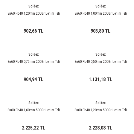
ri
ihazları
er
41 Serisi Minyatür Pcb Röle
RTLM Led ve Koruma Modülleri ( YRT-YPT Serisi 
Soldex
Soldex
Sn60 Pb40 1,20mm 200Gr Lehim Teli
Sn60 Pb40 1,00mm 200Gr Lehim Teli
43 Serisi Minyatür Pcb Röle
RX Serisi PCB Röleler ( 500mW )
902,66 TL
903,80 TL
44 Serisi Minyatür Pcb Röle
RZ Serisi PCB Röleler ( 400mW )
etreler
46 Serisi Finder Röle
Telekom Röleler
Soldex
Soldex
Sn60 Pb40 0,75mm 200Gr Lehim Teli
Sn60 Pb40 0,50mm 200Gr Lehim Teli
48 Serisi Röle Arayüz Modülü
XT Serisi Endüstriyel Röleler ( 400mW )
azları
49 Serisi Röle Arayüz Modülü
904,94 TL
1.131,18 TL
ar ölçer )
50 Serisi Güvenlik Rölesi
Soldex
Soldex
et Ölçer
55 Serisi Minyatür Genel Amaçlı Finder Röle
Sn60 Pb40 1,60mm 500Gr Lehim Teli
Sn60 Pb40 1,20mm 500Gr Lehim Teli
56 Serisi Minyatür Güç Rölesi
2.225,22 TL
2.228,08 TL