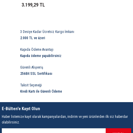
85 Serisi Minyatür Zamanlayıcı
3.199,29 TL
86 Serisi Zamanlayıcı Modülleri
 Ölçer
99.01 Serisi Modüller
3 Desiye Kadar Ücretsiz Kargo İmkanı
2.000 TL ve üzeri
rü
99.02 Serisi Modüller
Kapıda Ödeme Avantajı
Kapıda ödeme yapabilirsiniz
er
99.80 Serisi Modüller
Güvenli Alışveriş
Finder Röle Soketleri ve Aksesuarları
256Bit SSL Sertifikası
Taksit Seçeneği
Kredi Kartı ile Güvenli Ödeme
E-Bülten'e Kayıt Olun
Haber listemize kayıt olarak kampanyalardan, indirim ve yeni ürünlerden ilk siz haberdar
azı
olabilirsiniz.