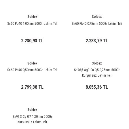
rleri
58 Serisi Röle Arayüz Modülü
Soldex
Soldex
60 Serisi Finder Röle
Sn60 Pb40 1,00mm 500Gr Lehim Teli
Sn60 Pb40 0,75mm 500Gr Lehim Teli
arı
62 Serisi Güç Rölesi
2.230,93 TL
2.233,79 TL
65 Serisi Güç Rölesi
66 Serisi Güç Rölesi
Soldex
Soldex
Sn60 Pb40 0,50mm 500Gr Lehim Teli
Sn96,5 Ag3 Cu 0,5 0,75mm 500Gr
asınç Ölçer
71 Serisi Gösterge Rölesi
Kurşunsuz Lehim Teli
2.799,38 TL
8.055,36 TL
72 Serisi Seviye Kontrol
80 Serisi Modüler Zamanlayıcı
Soldex
83 Serisi Multi Fonksiyonlu Modüler Zamanlay
Sn99,3 Cu 0,7 1,20mm 500Gr
Kurşunsuz Lehim Teli