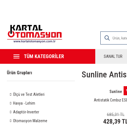
2000 TL VE ÜZE
TÜM KATEGORİLER
SANAL TUR
Sunline Anti
Ürün Grupları
Sunline
Ölçü ve Test Aletleri
Antistatik Cımbız E
Havya - Lehim
Adaptör-Inverter
685,31 TL
428,39 T
Otomasyon Malzeme