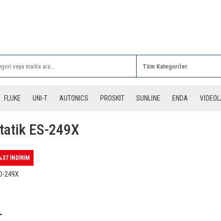
Rİ ALIŞVERİŞLERİNİZDE 3 DESİYE KADAR ÜCRETSİZ
FLUKE
UNI-T
AUTONICS
PROSKIT
SUNLİNE
ENDA
VİDEO
statik ES-249X
%37 İNDİRİM
SD-249X
L