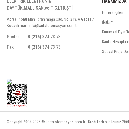
ELEKTRİK ELEKTRONİK
HAKKIMIZDA
DAY.TÜK.MALL.SAN.ve.TİC.LTD.ŞTİ.
Firma Bilgileri
Adres:İnönü Mah. İbrahimağa Cad. No: 248/A Gebze /
İletişim
Kocaeli mail: info@kartalotomasyon.com.tr
Kurumsal Fiyat Te
Santral
0 (216) 374 73 73
Banka Hesapları
Fax
0 (216) 374 73 73
Sosyal Proje Der
Copyright 2004-2025 © kartalotomasyon.com.tr - Kredi kartı bilgileriniz 256bi