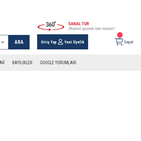
 KARGO İMKANI !
ARA
Giriş Yap
Yeni Üyelik
Sepet
LAR
BAYİLİKLER
GOOGLE YORUMLARI