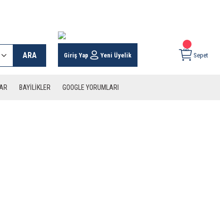
 KARGO İMKANI !
ARA
Giriş Yap
Yeni Üyelik
Sepet
LAR
BAYİLİKLER
GOOGLE YORUMLARI