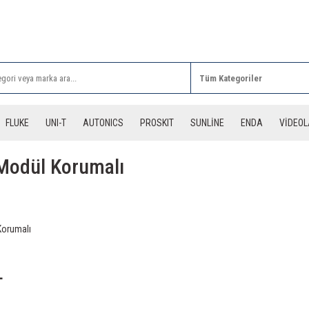
Rİ ALIŞVERİŞLERİNİZDE 3 DESİYE KADAR ÜCRETSİZ
FLUKE
UNI-T
AUTONICS
PROSKIT
SUNLİNE
ENDA
VİDEO
Modül Korumalı
Korumalı
L