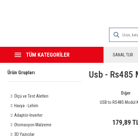
2000 TL VE ÜZE
TÜM KATEGORİLER
SANAL TUR
Usb - Rs485 
Ürün Grupları
Diğer
Ölçü ve Test Aletleri
USB to RS485 Modül 
Havya - Lehim
Adaptör-Inverter
179,89 T
Otomasyon Malzeme
3D Yazıcılar