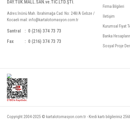
DAY.TÜK.MALL.SAN.ve.TİC.LTD.ŞTİ.
Firma Bilgileri
Adres:İnönü Mah. İbrahimağa Cad. No: 248/A Gebze /
İletişim
Kocaeli mail: info@kartalotomasyon.com.tr
Kurumsal Fiyat Te
Santral
0 (216) 374 73 73
Banka Hesapları
Fax
0 (216) 374 73 73
Sosyal Proje Der
Copyright 2004-2025 © kartalotomasyon.com.tr - Kredi kartı bilgileriniz 256bi