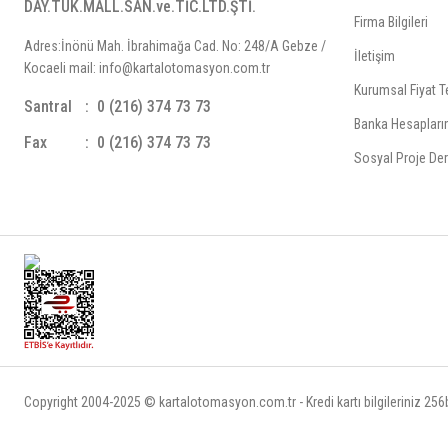
DAY.TÜK.MALL.SAN.ve.TİC.LTD.ŞTİ.
Firma Bilgileri
Adres:İnönü Mah. İbrahimağa Cad. No: 248/A Gebze /
İletişim
Kocaeli mail: info@kartalotomasyon.com.tr
Kurumsal Fiyat Te
Santral
0 (216) 374 73 73
Banka Hesapları
Fax
0 (216) 374 73 73
Sosyal Proje Der
Copyright 2004-2025 © kartalotomasyon.com.tr - Kredi kartı bilgileriniz 256bi