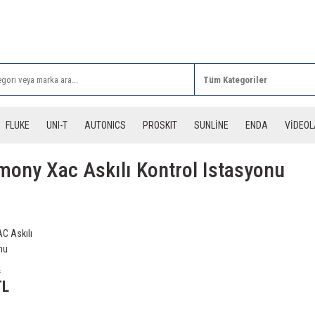
Rİ ALIŞVERİŞLERİNİZDE 3 DESİYE KADAR ÜCRETSİZ
FLUKE
UNI-T
AUTONICS
PROSKIT
SUNLİNE
ENDA
VİDEO
ony Xac Askılı Kontrol Istasyonu
 Askılı
nu
L
TL