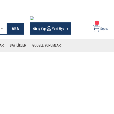
 KARGO İMKANI !
ARA
Giriş Yap
Yeni Üyelik
Sepet
LAR
BAYİLİKLER
GOOGLE YORUMLARI