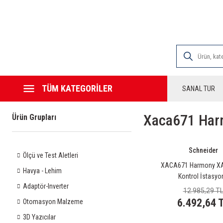
2000 TL VE ÜZE
TÜM KATEGORİLER
SANAL TUR
Xaca671 Harm
Ürün Grupları
Schneider
Ölçü ve Test Aletleri
XACA671 Harmony XAC
Havya - Lehim
Kontrol İstasyo
Adaptör-Inverter
12.985,29 T
6.492,64 
Otomasyon Malzeme
3D Yazıcılar