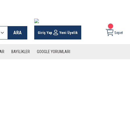
 KARGO İMKANI !
ARA
Giriş Yap
Yeni Üyelik
Sepet
LAR
BAYİLİKLER
GOOGLE YORUMLARI