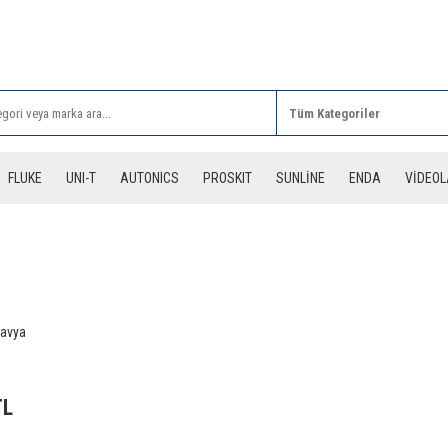
Rİ ALIŞVERİŞLERİNİZDE 3 DESİYE KADAR ÜCRETSİZ
FLUKE
UNI-T
AUTONICS
PROSKIT
SUNLİNE
ENDA
VİDEO
Havya
TL