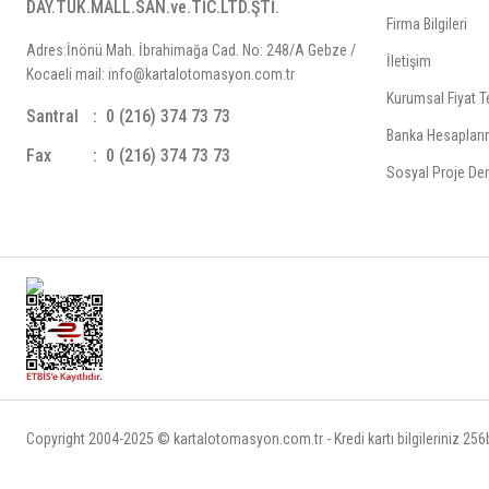
DAY.TÜK.MALL.SAN.ve.TİC.LTD.ŞTİ.
Firma Bilgileri
Adres:İnönü Mah. İbrahimağa Cad. No: 248/A Gebze /
İletişim
Kocaeli mail: info@kartalotomasyon.com.tr
Kurumsal Fiyat Te
Santral
0 (216) 374 73 73
Banka Hesapları
Fax
0 (216) 374 73 73
Sosyal Proje Der
Copyright 2004-2025 © kartalotomasyon.com.tr - Kredi kartı bilgileriniz 256bi