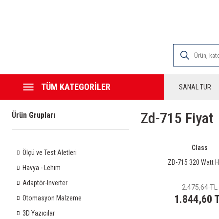
2000 TL VE ÜZE
TÜM KATEGORİLER
SANAL TUR
Zd-715 Fiyat
Ürün Grupları
Class
Ölçü ve Test Aletleri
ZD-715 320 Watt 
Havya - Lehim
Adaptör-Inverter
2.475,64 TL
1.844,60 
Otomasyon Malzeme
3D Yazıcılar