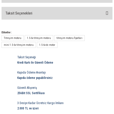
rleri
58 Serisi Röle Arayüz Modülü
Taksit Seçenekleri
60 Serisi Finder Röle
Bu ürüne ilk yorumu siz yapın!
arı
62 Serisi Güç Rölesi
Yorum Yaz
Etiketler :
Titreşim motoru
1.5-6v titreşim motoru
titreşim motoru fiyatları
65 Serisi Güç Rölesi
mini 1.5-6v titreşim motoru
1.5-6v dc motor
66 Serisi Güç Rölesi
Taksit Seçeneği
Kredi Kartı ile Güvenli Ödeme
asınç Ölçer
71 Serisi Gösterge Rölesi
Kapıda Ödeme Avantajı
72 Serisi Seviye Kontrol
Kapıda ödeme yapabilirsiniz
Güvenli Alışveriş
80 Serisi Modüler Zamanlayıcı
256Bit SSL Sertifikası
83 Serisi Multi Fonksiyonlu Modüler Zamanlay
3 Desiye Kadar Ücretsiz Kargo İmkanı
2.000 TL ve üzeri