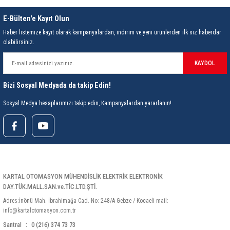
85 Serisi Minyatür Zamanlayıcı
E-Bülten'e Kayıt Olun
86 Serisi Zamanlayıcı Modülleri
Haber listemize kayıt olarak kampanyalardan, indirim ve yeni ürünlerden ilk siz haberdar
olabilirsiniz.
 Ölçer
99.01 Serisi Modüller
KAYDOL
rü
99.02 Serisi Modüller
Bizi Sosyal Medyada da takip Edin!
er
99.80 Serisi Modüller
Sosyal Medya hesaplarımızı takip edin, Kampanyalardan yararlanın!
Finder Röle Soketleri ve Aksesuarları
KARTAL OTOMASYON MÜHENDİSLİK ELEKTRİK ELEKTRONİK
DAY.TÜK.MALL.SAN.ve.TİC.LTD.ŞTİ.
Adres:İnönü Mah. İbrahimağa Cad. No: 248/A Gebze / Kocaeli mail:
azı
info@kartalotomasyon.com.tr
Santral
0 (216) 374 73 73