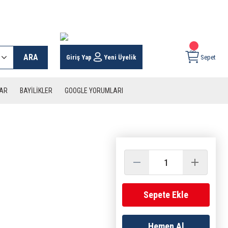
 KARGO İMKANI !
ARA
Giriş Yap
Yeni Üyelik
Sepet
LAR
BAYİLİKLER
GOOGLE YORUMLARI
Sepete Ekle
Hemen Al