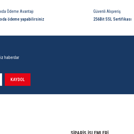
Yorum Yaz
pıda Ödeme Avantajı
Güvenli Alışveriş
pıda ödeme yapabilirsiniz
256Bit SSL Sertifikası
siz haberdar
KAYDOL
SİPARİŞ İŞLEMLERİ