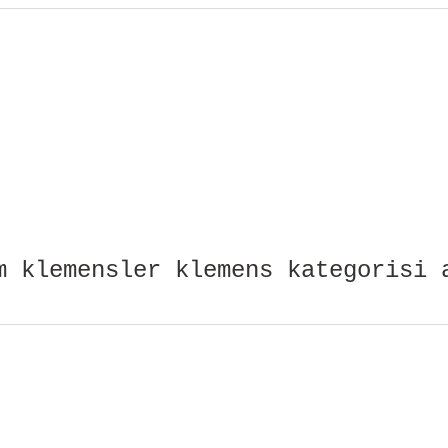
 klemensler klemens kategorisi 
Bu ürüne ilk yorumu siz yapın!