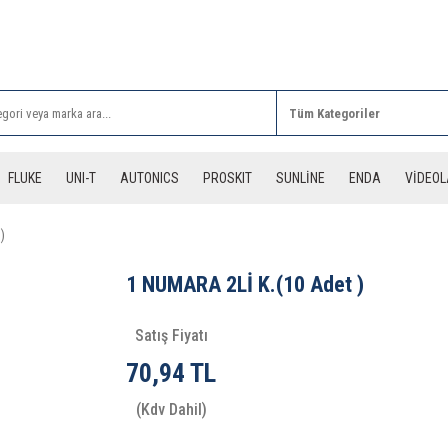
Rİ ALIŞVERİŞLERİNİZDE 3 DESİYE KADAR ÜCRETSİZ
FLUKE
UNI-T
AUTONICS
PROSKIT
SUNLİNE
ENDA
VİDEO
)
1 NUMARA 2Lİ K.(10 Adet )
Satış Fiyatı
70,94 TL
(Kdv Dahil)