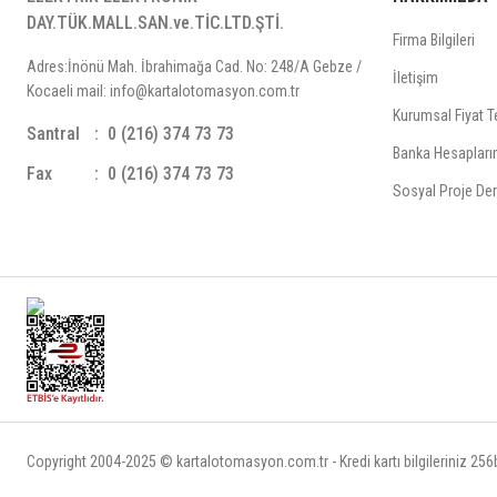
DAY.TÜK.MALL.SAN.ve.TİC.LTD.ŞTİ.
Firma Bilgileri
Adres:İnönü Mah. İbrahimağa Cad. No: 248/A Gebze /
İletişim
Kocaeli mail: info@kartalotomasyon.com.tr
Kurumsal Fiyat Te
Santral
0 (216) 374 73 73
Banka Hesapları
Fax
0 (216) 374 73 73
Sosyal Proje Der
Copyright 2004-2025 © kartalotomasyon.com.tr - Kredi kartı bilgileriniz 256bi