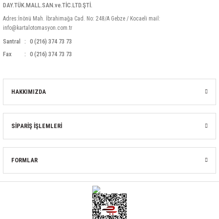
DAY.TÜK.MALL.SAN.ve.TİC.LTD.ŞTİ.
Adres:İnönü Mah. İbrahimağa Cad. No: 248/A Gebze / Kocaeli mail:
info@kartalotomasyon.com.tr
Santral
0 (216) 374 73 73
Fax
0 (216) 374 73 73
HAKKIMIZDA
SİPARİŞ İŞLEMLERİ
FORMLAR