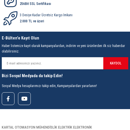
85 Serisi Minyatür Zamanlayıcı
256Bit SSL Sertifikası
86 Serisi Zamanlayıcı Modülleri
3 Desiye Kadar Ücretsiz Kargo İmkanı
2.000 TL ve üzeri
 Ölçer
99.01 Serisi Modüller
E-Bülten'e Kayıt Olun
rü
99.02 Serisi Modüller
Haber listemize kayıt olarak kampanyalardan, indirim ve yeni ürünlerden ilk siz haberdar
olabilirsiniz.
er
99.80 Serisi Modüller
KAYDOL
Finder Röle Soketleri ve Aksesuarları
Bizi Sosyal Medyada da takip Edin!
Sosyal Medya hesaplarımızı takip edin, Kampanyalardan yararlanın!
azı
KARTAL OTOMASYON MÜHENDİSLİK ELEKTRİK ELEKTRONİK