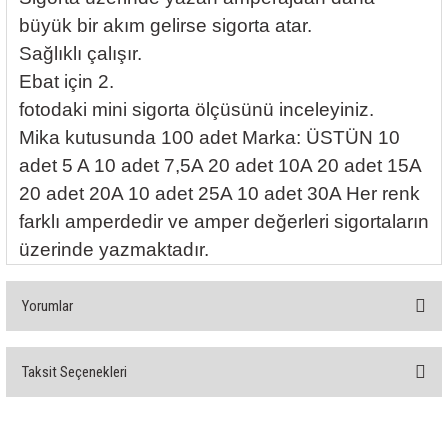
rleri
58 Serisi Röle Arayüz Modülü
büyük bir akım gelirse sigorta atar.
Sağlıklı çalışır.
60 Serisi Finder Röle
Ebat için 2.
fotodaki mini sigorta ölçüsünü inceleyiniz.
arı
62 Serisi Güç Rölesi
Mika kutusunda 100 adet Marka: ÜSTÜN 10
65 Serisi Güç Rölesi
adet 5 A 10 adet 7,5A 20 adet 10A 20 adet 15A
20 adet 20A 10 adet 25A 10 adet 30A Her renk
66 Serisi Güç Rölesi
farklı amperdedir ve amper değerleri sigortaların
üzerinde yazmaktadır.
asınç Ölçer
71 Serisi Gösterge Rölesi
72 Serisi Seviye Kontrol
Yorumlar
80 Serisi Modüler Zamanlayıcı
Taksit Seçenekleri
Bu ürüne ilk yorumu siz yapın!
83 Serisi Multi Fonksiyonlu Modüler Zamanlay
Yorum Yaz