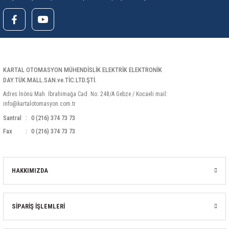
KARTAL OTOMASYON MÜHENDİSLİK ELEKTRİK ELEKTRONİK
DAY.TÜK.MALL.SAN.ve.TİC.LTD.ŞTİ.
Adres:İnönü Mah. İbrahimağa Cad. No: 248/A Gebze / Kocaeli mail:
info@kartalotomasyon.com.tr
Santral
0 (216) 374 73 73
Fax
0 (216) 374 73 73
HAKKIMIZDA
SİPARİŞ İŞLEMLERİ