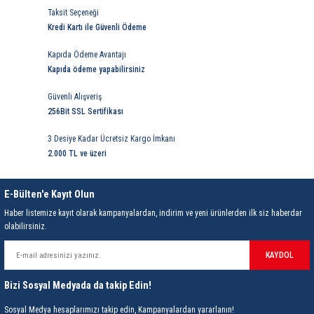
85 Serisi Minyatür Zamanlayıcı
Taksit Seçeneği
Kredi Kartı ile Güvenli Ödeme
86 Serisi Zamanlayıcı Modülleri
Kapıda Ödeme Avantajı
Kapıda ödeme yapabilirsiniz
 Ölçer
99.01 Serisi Modüller
Güvenli Alışveriş
rü
99.02 Serisi Modüller
256Bit SSL Sertifikası
er
3 Desiye Kadar Ücretsiz Kargo İmkanı
99.80 Serisi Modüller
2.000 TL ve üzeri
Finder Röle Soketleri ve Aksesuarları
E-Bülten'e Kayıt Olun
Haber listemize kayıt olarak kampanyalardan, indirim ve yeni ürünlerden ilk siz haberdar
olabilirsiniz.
KAYDOL
azı
Bizi Sosyal Medyada da takip Edin!
Sosyal Medya hesaplarımızı takip edin, Kampanyalardan yararlanın!