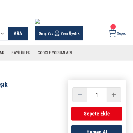
 KARGO İMKANI !
ARA
Giriş Yap
Yeni Üyelik
Sepet
LAR
BAYİLİKLER
GOOGLE YORUMLARI
şık
Sepete Ekle
Hemen Al