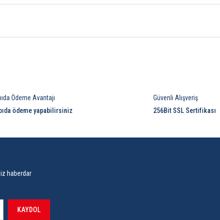
Bu ürüne ilk yorumu siz yapın!
pıda Ödeme Avantajı
Güvenli Alışveriş
Yorum Yaz
pıda ödeme yapabilirsiniz
256Bit SSL Sertifikası
siz haberdar
KAYDOL