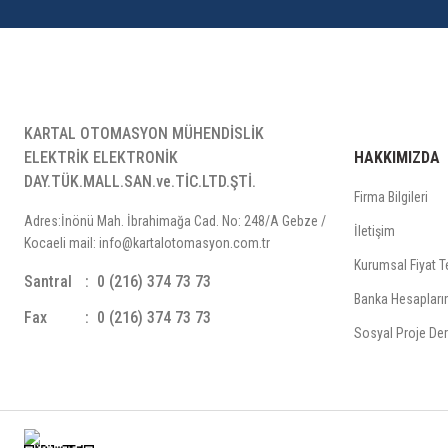
KARTAL OTOMASYON MÜHENDİSLİK
ELEKTRİK ELEKTRONİK
HAKKIMIZDA
DAY.TÜK.MALL.SAN.ve.TİC.LTD.ŞTİ.
Firma Bilgileri
Adres:İnönü Mah. İbrahimağa Cad. No: 248/A Gebze /
İletişim
Kocaeli mail: info@kartalotomasyon.com.tr
Kurumsal Fiyat Te
Santral
0 (216) 374 73 73
Banka Hesapları
Fax
0 (216) 374 73 73
Sosyal Proje Der