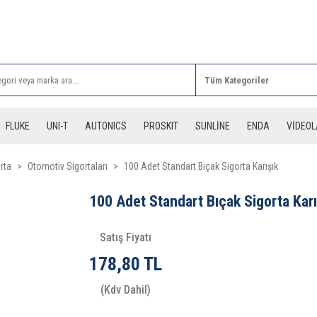
Rİ ALIŞVERİŞLERİNİZDE 3 DESİYE KADAR ÜCRETSİZ
FLUKE
UNI-T
AUTONICS
PROSKIT
SUNLİNE
ENDA
VİDEO
rta
Otomotiv Sigortaları
100 Adet Standart Bıçak Sigorta Karışık
100 Adet Standart Bıçak Sigorta Karı
Satış Fiyatı
178,80 TL
(Kdv Dahil)