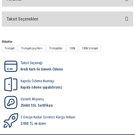
rleri
58 Serisi Röle Arayüz Modülü
60 Serisi Finder Röle
Taksit Seçenekleri
Bu ürüne ilk yorumu siz yapın!
arı
62 Serisi Güç Rölesi
Yorum Yaz
Etiketler :
65 Serisi Güç Rölesi
Trimpot
Trimpot çeşitleri
Trimpotlar
100k
100k trimpot
66 Serisi Güç Rölesi
Taksit Seçeneği
Kredi Kartı ile Güvenli Ödeme
asınç Ölçer
71 Serisi Gösterge Rölesi
Kapıda Ödeme Avantajı
Kapıda ödeme yapabilirsiniz
72 Serisi Seviye Kontrol
Güvenli Alışveriş
256Bit SSL Sertifikası
80 Serisi Modüler Zamanlayıcı
3 Desiye Kadar Ücretsiz Kargo İmkanı
83 Serisi Multi Fonksiyonlu Modüler Zamanlay
2.000 TL ve üzeri