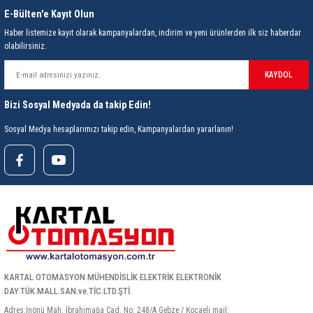
85 Serisi Minyatür Zamanlayıcı
E-Bülten'e Kayıt Olun
Haber listemize kayıt olarak kampanyalardan, indirim ve yeni ürünlerden ilk siz haberdar
86 Serisi Zamanlayıcı Modülleri
olabilirsiniz.
 Ölçer
99.01 Serisi Modüller
KAYDOL
rü
Bizi Sosyal Medyada da takip Edin!
99.02 Serisi Modüller
Sosyal Medya hesaplarımızı takip edin, Kampanyalardan yararlanın!
er
99.80 Serisi Modüller
Finder Röle Soketleri ve Aksesuarları
azı
KARTAL OTOMASYON MÜHENDİSLİK ELEKTRİK ELEKTRONİK
DAY.TÜK.MALL.SAN.ve.TİC.LTD.ŞTİ.
Adres:İnönü Mah. İbrahimağa Cad. No: 248/A Gebze / Kocaeli mail: