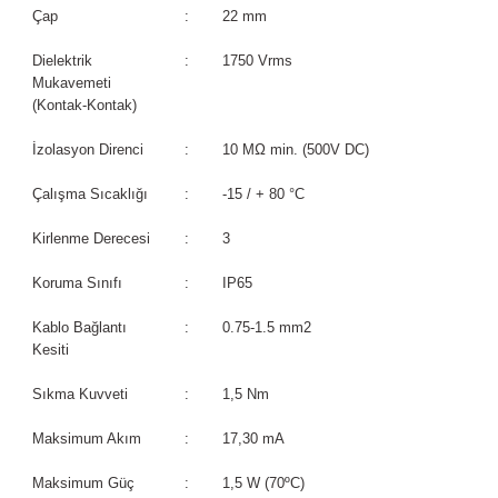
rleri
58 Serisi Röle Arayüz Modülü
Çap
:
22 mm
Dielektrik
:
1750 Vrms
60 Serisi Finder Röle
Mukavemeti
(Kontak-Kontak)
arı
62 Serisi Güç Rölesi
İzolasyon Direnci
:
10 MΩ min. (500V DC)
65 Serisi Güç Rölesi
Çalışma Sıcaklığı
:
-15 / + 80 °C
66 Serisi Güç Rölesi
Kirlenme Derecesi
:
3
asınç Ölçer
Koruma Sınıfı
:
IP65
71 Serisi Gösterge Rölesi
Kablo Bağlantı
:
0.75-1.5 mm2
72 Serisi Seviye Kontrol
Kesiti
80 Serisi Modüler Zamanlayıcı
Sıkma Kuvveti
:
1,5 Nm
Maksimum Akım
:
17,30 mA
83 Serisi Multi Fonksiyonlu Modüler Zamanlay
Maksimum Güç
:
1,5 W (70ºC)