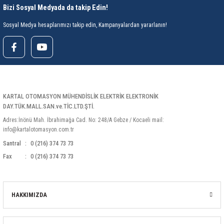
Bizi Sosyal Medyada da takip Edin!
Sosyal Medya hesaplarımızı takip edin, Kampanyalardan yararlanın!
KARTAL OTOMASYON MÜHENDİSLİK ELEKTRİK ELEKTRONİK
DAY.TÜK.MALL.SAN.ve.TİC.LTD.ŞTİ.
Adres:İnönü Mah. İbrahimağa Cad. No: 248/A Gebze / Kocaeli mail:
info@kartalotomasyon.com.tr
Santral
0 (216) 374 73 73
Fax
0 (216) 374 73 73
HAKKIMIZDA