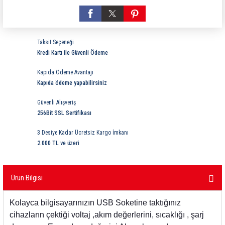
ri
ihazları
er
41 Serisi Minyatür Pcb Röle
RTLM Led ve Koruma Modülleri ( YRT-YPT Serisi 
43 Serisi Minyatür Pcb Röle
RX Serisi PCB Röleler ( 500mW )
Taksit Seçeneği
Kredi Kartı ile Güvenli Ödeme
44 Serisi Minyatür Pcb Röle
RZ Serisi PCB Röleler ( 400mW )
Kapıda Ödeme Avantajı
etreler
46 Serisi Finder Röle
Telekom Röleler
Kapıda ödeme yapabilirsiniz
Güvenli Alışveriş
48 Serisi Röle Arayüz Modülü
XT Serisi Endüstriyel Röleler ( 400mW )
256Bit SSL Sertifikası
azları
49 Serisi Röle Arayüz Modülü
3 Desiye Kadar Ücretsiz Kargo İmkanı
2.000 TL ve üzeri
ar ölçer )
50 Serisi Güvenlik Rölesi
Ürün Bilgisi
et Ölçer
55 Serisi Minyatür Genel Amaçlı Finder Röle
Kolayca bilgisayarınızın USB Soketine taktığınız
56 Serisi Minyatür Güç Rölesi
cihazların çektiği voltaj ,akım değerlerini, sıcaklığı , şarj