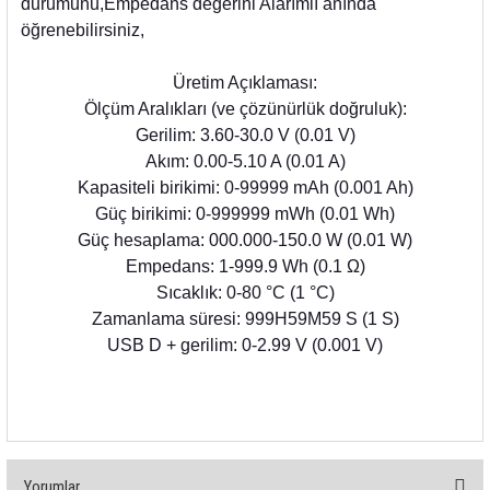
durumunu,
Empedans değerini Alarımlı
anında
rleri
58 Serisi Röle Arayüz Modülü
öğrenebilirsiniz,
60 Serisi Finder Röle
Üretim Açıklaması:
Ölçüm Aralıkları (ve çözünürlük doğruluk):
arı
62 Serisi Güç Rölesi
Gerilim: 3.60-30.0 V (0.01 V)
Akım: 0.00-5.10 A (0.01 A)
65 Serisi Güç Rölesi
Kapasiteli birikimi: 0-99999 mAh (0.001 Ah)
Güç birikimi: 0-999999 mWh (0.01 Wh)
66 Serisi Güç Rölesi
Güç hesaplama: 000.000-150.0 W (0.01 W)
Empedans: 1-999.9 Wh (0.1 Ω)
asınç Ölçer
71 Serisi Gösterge Rölesi
Sıcaklık: 0-80 °C (1 °C)
Zamanlama süresi: 999H59M59 S (1 S)
72 Serisi Seviye Kontrol
USB D + gerilim: 0-2.99 V (0.001 V)
80 Serisi Modüler Zamanlayıcı
83 Serisi Multi Fonksiyonlu Modüler Zamanlay
Yorumlar