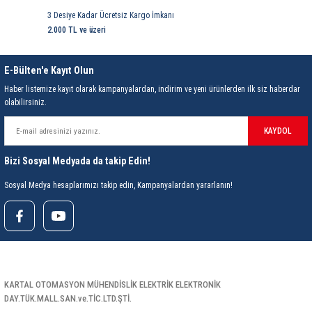
3 Desiye Kadar Ücretsiz Kargo İmkanı
2.000 TL ve üzeri
E-Bülten'e Kayıt Olun
Haber listemize kayıt olarak kampanyalardan, indirim ve yeni ürünlerden ilk siz haberdar
olabilirsiniz.
KAYDOL
Bizi Sosyal Medyada da takip Edin!
Sosyal Medya hesaplarımızı takip edin, Kampanyalardan yararlanın!
KARTAL OTOMASYON MÜHENDİSLİK ELEKTRİK ELEKTRONİK
DAY.TÜK.MALL.SAN.ve.TİC.LTD.ŞTİ.