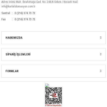
Adres:İnönü Mah. İbrahimağa Cad. No: 248/A Gebze / Kocaeli mail:
info@kartalotomasyon.com.tr
Santral
0 (216) 374 73 73
Fax
0 (216) 374 73 73
HAKKIMIZDA
SİPARİŞ İŞLEMLERİ
FORMLAR