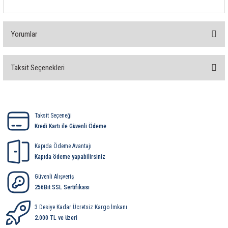
rleri
58 Serisi Röle Arayüz Modülü
60 Serisi Finder Röle
Yorumlar
arı
62 Serisi Güç Rölesi
Taksit Seçenekleri
Bu ürüne ilk yorumu siz yapın!
65 Serisi Güç Rölesi
66 Serisi Güç Rölesi
Yorum Yaz
Taksit Seçeneği
Kredi Kartı ile Güvenli Ödeme
asınç Ölçer
71 Serisi Gösterge Rölesi
Kapıda Ödeme Avantajı
72 Serisi Seviye Kontrol
Kapıda ödeme yapabilirsiniz
Güvenli Alışveriş
80 Serisi Modüler Zamanlayıcı
256Bit SSL Sertifikası
83 Serisi Multi Fonksiyonlu Modüler Zamanlay
3 Desiye Kadar Ücretsiz Kargo İmkanı
2.000 TL ve üzeri