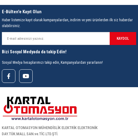
85 Serisi Minyatür Zamanlayıcı
E-Bülten'e Kayıt Olun
86 Serisi Zamanlayıcı Modülleri
Haber listemize kayıt olarak kampanyalardan, indirim ve yeni ürünlerden ilk siz haberdar
olabilirsiniz.
 Ölçer
99.01 Serisi Modüller
KAYDOL
rü
99.02 Serisi Modüller
Bizi Sosyal Medyada da takip Edin!
er
99.80 Serisi Modüller
Sosyal Medya hesaplarımızı takip edin, Kampanyalardan yararlanın!
Finder Röle Soketleri ve Aksesuarları
azı
KARTAL OTOMASYON MÜHENDİSLİK ELEKTRİK ELEKTRONİK
DAY.TÜK.MALL.SAN.ve.TİC.LTD.ŞTİ.