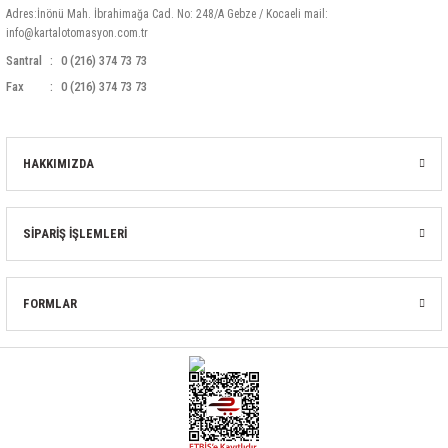
Adres:İnönü Mah. İbrahimağa Cad. No: 248/A Gebze / Kocaeli mail:
info@kartalotomasyon.com.tr
Santral
0 (216) 374 73 73
Fax
0 (216) 374 73 73
HAKKIMIZDA
SİPARİŞ İŞLEMLERİ
FORMLAR