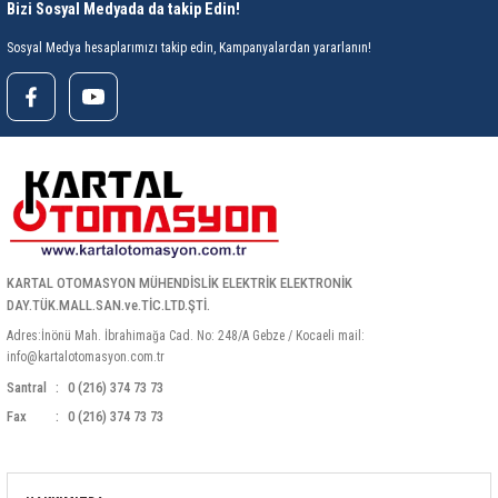
85 Serisi Minyatür Zamanlayıcı
Bizi Sosyal Medyada da takip Edin!
Sosyal Medya hesaplarımızı takip edin, Kampanyalardan yararlanın!
86 Serisi Zamanlayıcı Modülleri
 Ölçer
99.01 Serisi Modüller
rü
99.02 Serisi Modüller
er
99.80 Serisi Modüller
Finder Röle Soketleri ve Aksesuarları
KARTAL OTOMASYON MÜHENDİSLİK ELEKTRİK ELEKTRONİK
DAY.TÜK.MALL.SAN.ve.TİC.LTD.ŞTİ.
Adres:İnönü Mah. İbrahimağa Cad. No: 248/A Gebze / Kocaeli mail:
info@kartalotomasyon.com.tr
Santral
0 (216) 374 73 73
Fax
0 (216) 374 73 73
azı