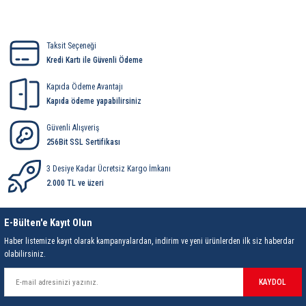
rleri
58 Serisi Röle Arayüz Modülü
Yorum Yaz
60 Serisi Finder Röle
Taksit Seçeneği
Kredi Kartı ile Güvenli Ödeme
arı
62 Serisi Güç Rölesi
Kapıda Ödeme Avantajı
Kapıda ödeme yapabilirsiniz
65 Serisi Güç Rölesi
Güvenli Alışveriş
66 Serisi Güç Rölesi
256Bit SSL Sertifikası
3 Desiye Kadar Ücretsiz Kargo İmkanı
asınç Ölçer
71 Serisi Gösterge Rölesi
2.000 TL ve üzeri
72 Serisi Seviye Kontrol
E-Bülten'e Kayıt Olun
80 Serisi Modüler Zamanlayıcı
Haber listemize kayıt olarak kampanyalardan, indirim ve yeni ürünlerden ilk siz haberdar
olabilirsiniz.
83 Serisi Multi Fonksiyonlu Modüler Zamanlay
KAYDOL