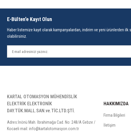
E-Bülten'e Kayıt Olun
Haber listemize kayıt olarak kampanyalardan, indirim ve yeni ürünlerden ilk 
olabilirsiniz.
KARTAL OTOMASYON MÜHENDİSLİK
ELEKTRİK ELEKTRONİK
HAKKIMIZDA
DAY.TÜK.MALL.SAN.ve.TİC.LTD.ŞTİ.
Firma Bilgileri
Adres:İnönü Mah. İbrahimağa Cad. No: 248/A Gebze /
İletişim
Kocaeli mail: info@kartalotomasyon.com.tr