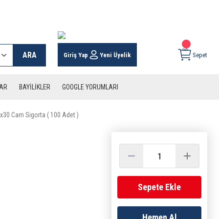
 KARGO İMKANI !
ARA
Giriş Yap
Yeni Üyelik
Sepet
LAR
BAYİLİKLER
GOOGLE YORUMLARI
x30 Cam Sigorta ( 100 Adet )
Sepete Ekle
Hemen Al