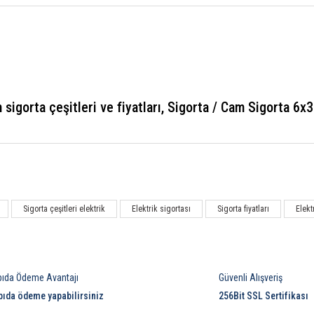
gorta çeşitleri ve fiyatları, Sigorta / Cam Sigorta 6x3
Bu ürüne ilk yorumu siz yapın!
Sigorta çeşitleri elektrik
Elektrik sigortası
Sigorta fiyatları
Elekt
Yorum Yaz
pıda Ödeme Avantajı
Güvenli Alışveriş
pıda ödeme yapabilirsiniz
256Bit SSL Sertifikası