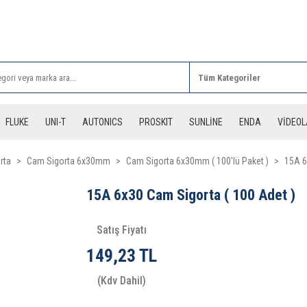
Rİ ALIŞVERİŞLERİNİZDE 3 DESİYE KADAR ÜCRETSİZ
FLUKE
UNI-T
AUTONICS
PROSKIT
SUNLİNE
ENDA
VİDEO
rta
Cam Sigorta 6x30mm
Cam Sigorta 6x30mm ( 100'lü Paket )
15A 6
15A 6x30 Cam Sigorta ( 100 Adet )
Satış Fiyatı
149,23 TL
(Kdv Dahil)