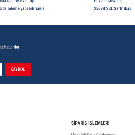
pıda Ödeme Avantajı
Güvenli Alışveriş
pıda ödeme yapabilirsiniz
256Bit SSL Sertifikası
siz haberdar
KAYDOL
SİPARİŞ İŞLEMLERİ