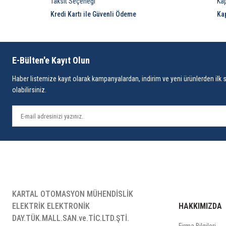
Taksit Seçeneği
Ka
Kredi Kartı ile Güvenli Ödeme
Ka
E-Bülten'e Kayıt Olun
Haber listemize kayıt olarak kampanyalardan, indirim ve yeni ürünlerden ilk 
olabilirsiniz.
KARTAL OTOMASYON MÜHENDİSLİK
ELEKTRİK ELEKTRONİK
HAKKIMIZDA
DAY.TÜK.MALL.SAN.ve.TİC.LTD.ŞTİ.