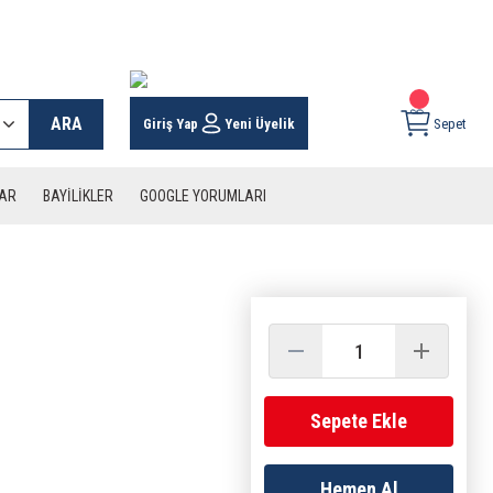
 KARGO İMKANI !
ARA
Giriş Yap
Yeni Üyelik
Sepet
LAR
BAYİLİKLER
GOOGLE YORUMLARI
Sepete Ekle
Hemen Al