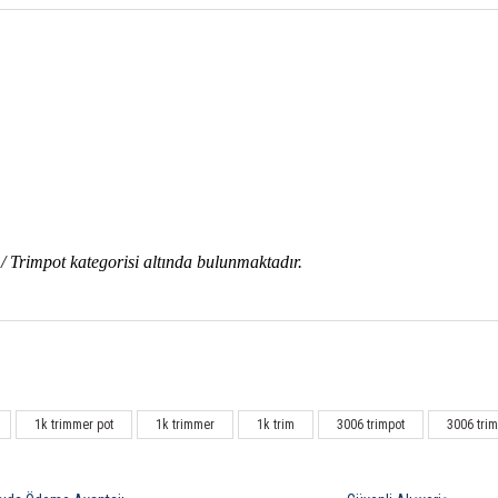
/ Trimpot kategorisi altında bulunmaktadır
.
Bu ürüne ilk yorumu siz yapın!
1k trimmer pot
1k trimmer
1k trim
3006 trimpot
3006 tri
Yorum Yaz