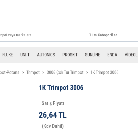
Rİ ALIŞVERİŞLERİNİZDE 3 DESİYE KADAR ÜCRETSİZ
FLUKE
UNI-T
AUTONICS
PROSKIT
SUNLİNE
ENDA
VİDEO
mpot-Potans
Trimpot
3006 Çok Tur Trimpot
1K Trimpot 3006
1K Trimpot 3006
Satış Fiyatı
26,64 TL
(Kdv Dahil)