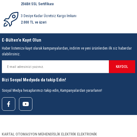
85 Serisi Minyatür Zamanlayıcı
256Bit SSL Sertifikası
86 Serisi Zamanlayıcı Modülleri
3 Desiye Kadar Ücretsiz Kargo İmkanı
2.000 TL ve üzeri
 Ölçer
99.01 Serisi Modüller
E-Bülten'e Kayıt Olun
rü
99.02 Serisi Modüller
Haber listemize kayıt olarak kampanyalardan, indirim ve yeni ürünlerden ilk siz haberdar
olabilirsiniz.
er
99.80 Serisi Modüller
KAYDOL
Finder Röle Soketleri ve Aksesuarları
Bizi Sosyal Medyada da takip Edin!
Sosyal Medya hesaplarımızı takip edin, Kampanyalardan yararlanın!
azı
KARTAL OTOMASYON MÜHENDİSLİK ELEKTRİK ELEKTRONİK