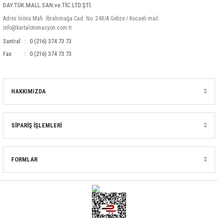
DAY.TÜK.MALL.SAN.ve.TİC.LTD.ŞTİ.
Adres:İnönü Mah. İbrahimağa Cad. No: 248/A Gebze / Kocaeli mail:
info@kartalotomasyon.com.tr
Santral
0 (216) 374 73 73
Fax
0 (216) 374 73 73
HAKKIMIZDA
SİPARİŞ İŞLEMLERİ
FORMLAR