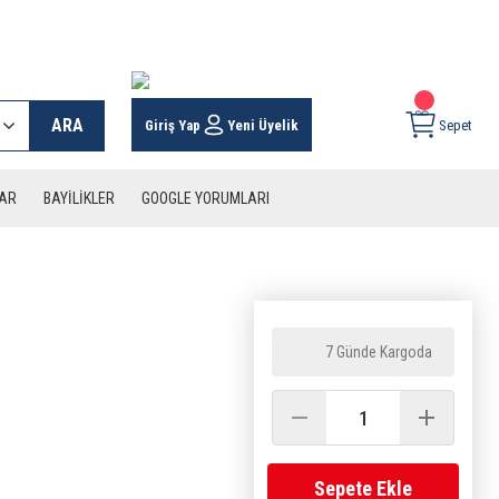
 KARGO İMKANI !
ARA
Giriş Yap
Yeni Üyelik
Sepet
LAR
BAYİLİKLER
GOOGLE YORUMLARI
7 Günde Kargoda
Sepete Ekle