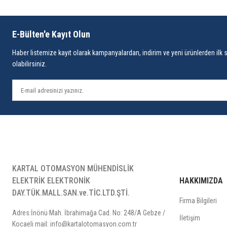
E-Bülten'e Kayıt Olun
Haber listemize kayıt olarak kampanyalardan, indirim ve yeni ürünlerden ilk 
olabilirsiniz.
KARTAL OTOMASYON MÜHENDİSLİK
ELEKTRİK ELEKTRONİK
HAKKIMIZDA
DAY.TÜK.MALL.SAN.ve.TİC.LTD.ŞTİ.
Firma Bilgileri
Adres:İnönü Mah. İbrahimağa Cad. No: 248/A Gebze /
İletişim
Kocaeli mail: info@kartalotomasyon.com.tr