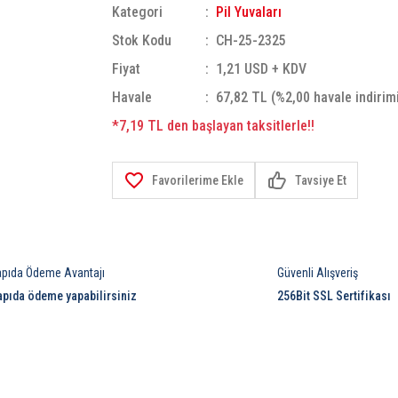
Kategori
Pil Yuvaları
Stok Kodu
CH-25-2325
Fiyat
1,21 USD + KDV
Havale
67,82 TL (%2,00 havale indirim
*7,19 TL den başlayan taksitlerle!!
Tavsiye Et
apıda Ödeme Avantajı
Güvenli Alışveriş
apıda ödeme yapabilirsiniz
256Bit SSL Sertifikası