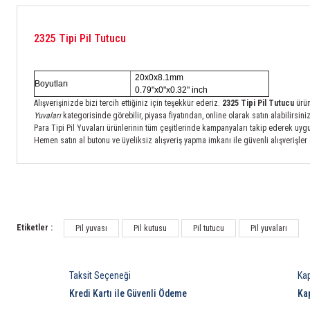
2325 Tipi Pil Tutucu
20x0x8.1mm
Boyutları
0.79"x0"x0.32" inch
Alışverişinizde bizi tercih ettiğiniz için teşekkür ederiz.
2325 Tipi Pil Tutucu
ürü
Yuvaları
kategorisinde görebilir, piyasa fiyatından, online olarak satın alabilirsiniz
Para Tipi Pil Yuvaları ürünlerinin tüm çeşitlerinde kampanyaları takip ederek uygun 
Hemen satın al butonu ve üyeliksiz alışveriş yapma imkanı ile güvenli alışverişler 
Etiketler :
Pil yuvası
Pil kutusu
Pil tutucu
Pil yuvaları
Taksit Seçeneği
Ka
Kredi Kartı ile Güvenli Ödeme
Ka