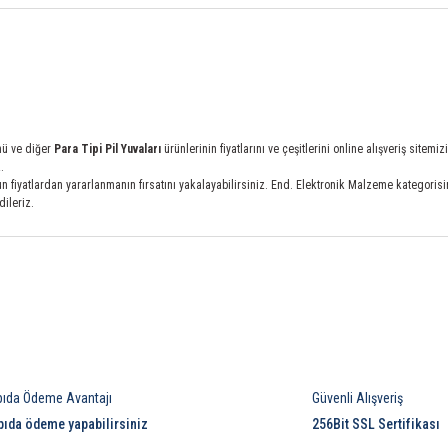
nü ve diğer
Para Tipi Pil Yuvaları
ürünlerinin fiyatlarını ve çeşitlerini online alışveriş sit
.
fiyatlardan yararlanmanın fırsatını yakalayabilirsiniz. End. Elektronik Malzeme kategorisindek
dileriz.
Bu ürüne ilk yorumu siz yapın!
Yorum Yaz
pıda Ödeme Avantajı
Güvenli Alışveriş
pıda ödeme yapabilirsiniz
256Bit SSL Sertifikası