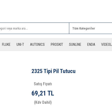
Rİ ALIŞVERİŞLERİNİZDE 3 DESİYE KADAR ÜCRETSİZ
FLUKE
UNI-T
AUTONICS
PROSKIT
SUNLİNE
ENDA
VİDEO
2325 Tipi Pil Tutucu
Satış Fiyatı
69,21 TL
(Kdv Dahil)