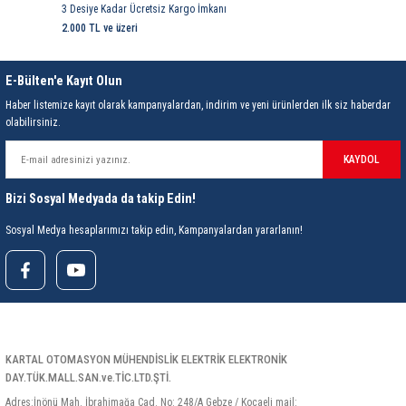
3 Desiye Kadar Ücretsiz Kargo İmkanı
2.000 TL ve üzeri
E-Bülten'e Kayıt Olun
Haber listemize kayıt olarak kampanyalardan, indirim ve yeni ürünlerden ilk siz haberdar
olabilirsiniz.
KAYDOL
Bizi Sosyal Medyada da takip Edin!
Sosyal Medya hesaplarımızı takip edin, Kampanyalardan yararlanın!
KARTAL OTOMASYON MÜHENDİSLİK ELEKTRİK ELEKTRONİK
DAY.TÜK.MALL.SAN.ve.TİC.LTD.ŞTİ.
Adres:İnönü Mah. İbrahimağa Cad. No: 248/A Gebze / Kocaeli mail: