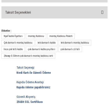
85 Serisi Minyatür Zamanlayıcı
Taksit Seçenekleri
86 Serisi Zamanlayıcı Modülleri
Bu ürüne ilk yorumu siz yapın!
 Ölçer
99.01 Serisi Modüller
Yorum Yaz
Etiketler :
rü
99.02 Serisi Modüller
Nyaf kablo fiyatları
montaj Kablosu
montaj Kablosu Paketi
Çok damarlı montaj kablosu
tek damarlı kablo
tek damarlı montaj kablosu
er
99.80 Serisi Modüller
İnce çok telli kablo
çok damarlı kablo çeşitleri
çok damarlı zil teli
24awg-0.50mm çok damarlı montaj kablosu seti
Finder Röle Soketleri ve Aksesuarları
Taksit Seçeneği
Kredi Kartı ile Güvenli Ödeme
Kapıda Ödeme Avantajı
Kapıda ödeme yapabilirsiniz
azı
Güvenli Alışveriş
256Bit SSL Sertifikası