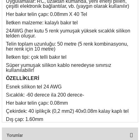
Uygulamalar: RC, uzaktan kumanda, yeni enerji pilleri,
rleri
58 Serisi Röle Arayüz Modülü
çeşitli elektronik bağlantılar, vb. (yaygın olarak kullanılır)
Her bakır telin çapı: 0.08mm X 40 Tel
60 Serisi Finder Röle
İletken malzeme: kalaylı bakır tel
24AWG (her kutu 5 renk yumuşak yüksek sıcaklık silikon
arı
62 Serisi Güç Rölesi
telden oluşur.
Telin toplam uzunluğu: 50 metre (5 renk kombinasyonu,
her renk için 10 metre)
65 Serisi Güç Rölesi
İletken tipi: çok telli bakır tel
66 Serisi Güç Rölesi
Süper yumuşak silikon kablo neredeyse sınırsız
kullanılabilir!
ÖZELLİKLERİ
asınç Ölçer
71 Serisi Gösterge Rölesi
Esnek silikon tel 24 AWG
Sıcaklık: -60 derece ila 200 derece-
72 Serisi Seviye Kontrol
Her bakır telin çapı: 0.08mm
80 Serisi Modüler Zamanlayıcı
Çekirdek: 40 iplikçik (0,2 mm2) 40x0.08m kalay kaplı tel
Dış çap: 1.60mm
83 Serisi Multi Fonksiyonlu Modüler Zamanlay
Yorumlar