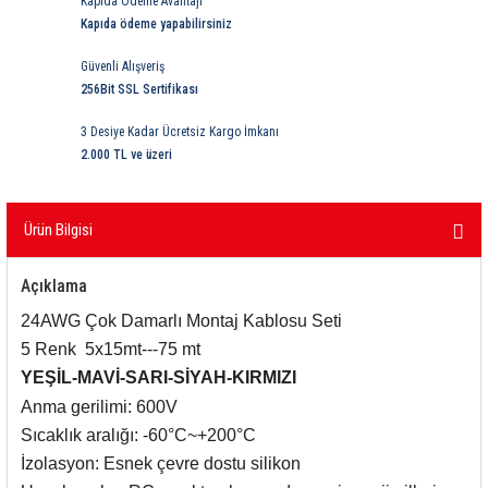
Kapıda Ödeme Avantajı
ri
ihazları
er
41 Serisi Minyatür Pcb Röle
RTLM Led ve Koruma Modülleri ( YRT-YPT Serisi 
Kapıda ödeme yapabilirsiniz
Güvenli Alışveriş
43 Serisi Minyatür Pcb Röle
RX Serisi PCB Röleler ( 500mW )
256Bit SSL Sertifikası
44 Serisi Minyatür Pcb Röle
RZ Serisi PCB Röleler ( 400mW )
3 Desiye Kadar Ücretsiz Kargo İmkanı
2.000 TL ve üzeri
etreler
46 Serisi Finder Röle
Telekom Röleler
Ürün Bilgisi
48 Serisi Röle Arayüz Modülü
XT Serisi Endüstriyel Röleler ( 400mW )
Açıklama
azları
49 Serisi Röle Arayüz Modülü
24AWG Çok Damarlı Montaj Kablosu Seti
ar ölçer )
50 Serisi Güvenlik Rölesi
5 Renk
5x15mt---75 mt
YEŞİL-MAVİ-SARI-SİYAH-KIRMIZI
et Ölçer
55 Serisi Minyatür Genel Amaçlı Finder Röle
Anma gerilimi: 600V
Sıcaklık aralığı: -60°C~+200°C
56 Serisi Minyatür Güç Rölesi
İzolasyon: Esnek çevre dostu silikon