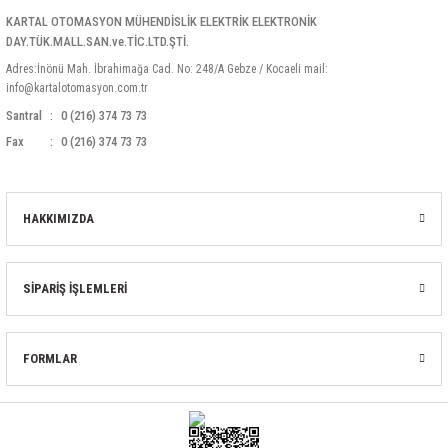
KARTAL OTOMASYON MÜHENDİSLİK ELEKTRİK ELEKTRONİK
DAY.TÜK.MALL.SAN.ve.TİC.LTD.ŞTİ.
Adres:İnönü Mah. İbrahimağa Cad. No: 248/A Gebze / Kocaeli mail:
info@kartalotomasyon.com.tr
Santral
0 (216) 374 73 73
Fax
0 (216) 374 73 73
HAKKIMIZDA
SİPARİŞ İŞLEMLERİ
FORMLAR