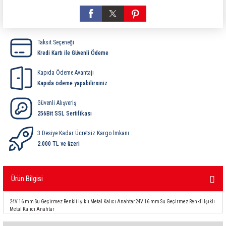
ri
ihazları
er
41 Serisi Minyatür Pcb Röle
RTLM Led ve Koruma Modülleri ( YRT-YPT Serisi 
43 Serisi Minyatür Pcb Röle
RX Serisi PCB Röleler ( 500mW )
Taksit Seçeneği
Kredi Kartı ile Güvenli Ödeme
44 Serisi Minyatür Pcb Röle
RZ Serisi PCB Röleler ( 400mW )
Kapıda Ödeme Avantajı
etreler
46 Serisi Finder Röle
Telekom Röleler
Kapıda ödeme yapabilirsiniz
Güvenli Alışveriş
48 Serisi Röle Arayüz Modülü
XT Serisi Endüstriyel Röleler ( 400mW )
256Bit SSL Sertifikası
azları
49 Serisi Röle Arayüz Modülü
3 Desiye Kadar Ücretsiz Kargo İmkanı
2.000 TL ve üzeri
ar ölçer )
50 Serisi Güvenlik Rölesi
Ürün Bilgisi
et Ölçer
55 Serisi Minyatür Genel Amaçlı Finder Röle
24V 16 mm Su Geçirmez Renkli Işıklı Metal Kalıcı Anahtar24V 16 mm Su Geçirmez Renkli Işıklı
56 Serisi Minyatür Güç Rölesi
Metal Kalıcı Anahtar