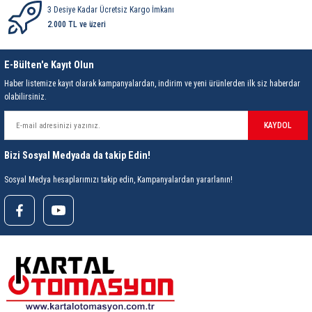
85 Serisi Minyatür Zamanlayıcı
3 Desiye Kadar Ücretsiz Kargo İmkanı
2.000 TL ve üzeri
86 Serisi Zamanlayıcı Modülleri
E-Bülten'e Kayıt Olun
 Ölçer
99.01 Serisi Modüller
Haber listemize kayıt olarak kampanyalardan, indirim ve yeni ürünlerden ilk siz haberdar
olabilirsiniz.
rü
99.02 Serisi Modüller
KAYDOL
er
99.80 Serisi Modüller
Bizi Sosyal Medyada da takip Edin!
Finder Röle Soketleri ve Aksesuarları
Sosyal Medya hesaplarımızı takip edin, Kampanyalardan yararlanın!
azı