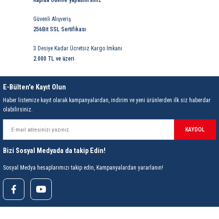
Kapıda ödeme yapabilirsiniz
85 Serisi Minyatür Zamanlayıcı
Güvenli Alışveriş
86 Serisi Zamanlayıcı Modülleri
256Bit SSL Sertifikası
3 Desiye Kadar Ücretsiz Kargo İmkanı
 Ölçer
99.01 Serisi Modüller
2.000 TL ve üzeri
rü
99.02 Serisi Modüller
E-Bülten'e Kayıt Olun
er
99.80 Serisi Modüller
Haber listemize kayıt olarak kampanyalardan, indirim ve yeni ürünlerden ilk siz haberdar
olabilirsiniz.
Finder Röle Soketleri ve Aksesuarları
KAYDOL
Bizi Sosyal Medyada da takip Edin!
Sosyal Medya hesaplarımızı takip edin, Kampanyalardan yararlanın!
azı