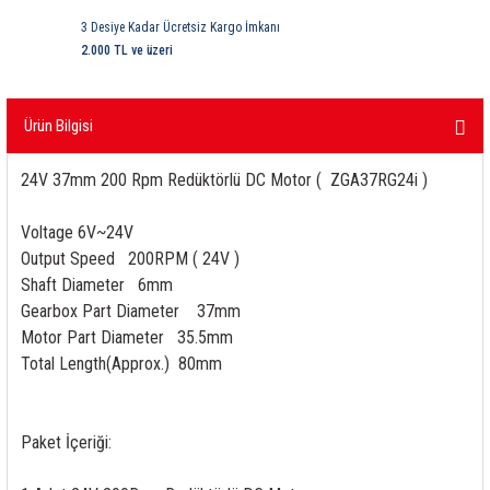
ri
ihazları
er
41 Serisi Minyatür Pcb Röle
RTLM Led ve Koruma Modülleri ( YRT-YPT Serisi 
3 Desiye Kadar Ücretsiz Kargo İmkanı
2.000 TL ve üzeri
43 Serisi Minyatür Pcb Röle
RX Serisi PCB Röleler ( 500mW )
Ürün Bilgisi
44 Serisi Minyatür Pcb Röle
RZ Serisi PCB Röleler ( 400mW )
24V 37mm 200 Rpm Redüktörlü DC Motor ( ZGA37RG24i )
etreler
46 Serisi Finder Röle
Telekom Röleler
Voltage 6V~24V
48 Serisi Röle Arayüz Modülü
XT Serisi Endüstriyel Röleler ( 400mW )
Output Speed 200RPM ( 24V )
Shaft Diameter 6mm
azları
49 Serisi Röle Arayüz Modülü
Gearbox Part Diameter 37mm
Motor Part Diameter 35.5mm
ar ölçer )
50 Serisi Güvenlik Rölesi
Total Length(Approx.) 80mm
et Ölçer
55 Serisi Minyatür Genel Amaçlı Finder Röle
Paket İçeriği:
56 Serisi Minyatür Güç Rölesi