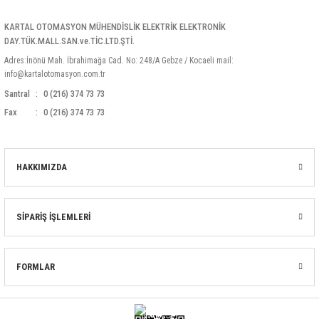
KARTAL OTOMASYON MÜHENDİSLİK ELEKTRİK ELEKTRONİK
DAY.TÜK.MALL.SAN.ve.TİC.LTD.ŞTİ.
Adres:İnönü Mah. İbrahimağa Cad. No: 248/A Gebze / Kocaeli mail:
info@kartalotomasyon.com.tr
Santral
0 (216) 374 73 73
Fax
0 (216) 374 73 73
HAKKIMIZDA
SİPARİŞ İŞLEMLERİ
FORMLAR