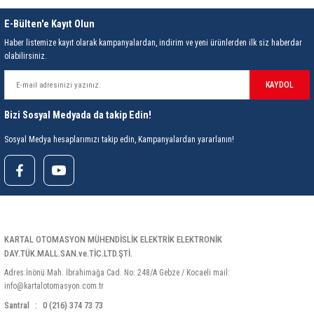
85 Serisi Minyatür Zamanlayıcı
E-Bülten'e Kayıt Olun
86 Serisi Zamanlayıcı Modülleri
Haber listemize kayıt olarak kampanyalardan, indirim ve yeni ürünlerden ilk siz haberdar
olabilirsiniz.
 Ölçer
99.01 Serisi Modüller
KAYDOL
rü
99.02 Serisi Modüller
Bizi Sosyal Medyada da takip Edin!
er
99.80 Serisi Modüller
Sosyal Medya hesaplarımızı takip edin, Kampanyalardan yararlanın!
Finder Röle Soketleri ve Aksesuarları
KARTAL OTOMASYON MÜHENDİSLİK ELEKTRİK ELEKTRONİK
DAY.TÜK.MALL.SAN.ve.TİC.LTD.ŞTİ.
Adres:İnönü Mah. İbrahimağa Cad. No: 248/A Gebze / Kocaeli mail:
azı
info@kartalotomasyon.com.tr
Santral
0 (216) 374 73 73