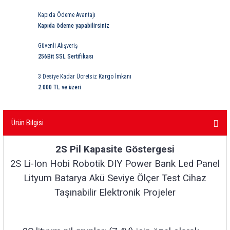
ri
ihazları
er
41 Serisi Minyatür Pcb Röle
RTLM Led ve Koruma Modülleri ( YRT-YPT Serisi 
Kapıda Ödeme Avantajı
Kapıda ödeme yapabilirsiniz
43 Serisi Minyatür Pcb Röle
RX Serisi PCB Röleler ( 500mW )
Güvenli Alışveriş
256Bit SSL Sertifikası
44 Serisi Minyatür Pcb Röle
RZ Serisi PCB Röleler ( 400mW )
3 Desiye Kadar Ücretsiz Kargo İmkanı
etreler
46 Serisi Finder Röle
Telekom Röleler
2.000 TL ve üzeri
48 Serisi Röle Arayüz Modülü
XT Serisi Endüstriyel Röleler ( 400mW )
Ürün Bilgisi
azları
49 Serisi Röle Arayüz Modülü
2S Pil Kapasite Göstergesi
ar ölçer )
50 Serisi Güvenlik Rölesi
2S Li-Ion Hobi Robotik DIY Power Bank Led Panel
Lityum Batarya Akü Seviye Ölçer Test Cihaz
et Ölçer
55 Serisi Minyatür Genel Amaçlı Finder Röle
Taşınabilir Elektronik Projeler
56 Serisi Minyatür Güç Rölesi