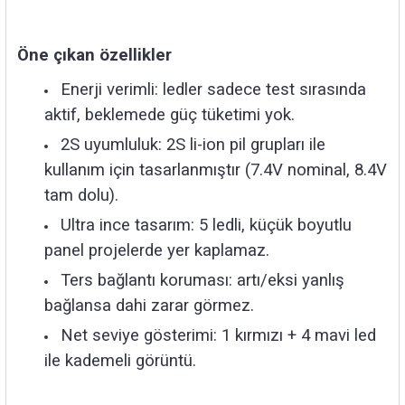
85 Serisi Minyatür Zamanlayıcı
86 Serisi Zamanlayıcı Modülleri
Öne çıkan özellikler
Enerji verimli: ledler sadece test sırasında
 Ölçer
99.01 Serisi Modüller
aktif, beklemede güç tüketimi yok.
rü
99.02 Serisi Modüller
2S uyumluluk: 2S li-ion pil grupları ile
kullanım için tasarlanmıştır (7.4V nominal, 8.4V
er
99.80 Serisi Modüller
tam dolu).
Ultra ince tasarım: 5 ledli, küçük boyutlu
Finder Röle Soketleri ve Aksesuarları
panel projelerde yer kaplamaz.
Ters bağlantı koruması: artı/eksi yanlış
bağlansa dahi zarar görmez.
Net seviye gösterimi: 1 kırmızı + 4 mavi led
azı
ile kademeli görüntü.