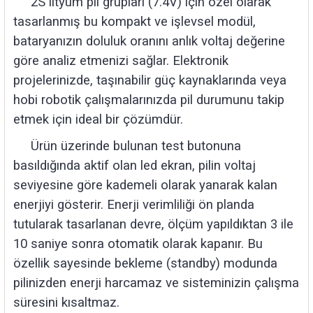
2S lityum pil grupları (7.4V) için özel olarak
rleri
58 Serisi Röle Arayüz Modülü
tasarlanmış bu kompakt ve işlevsel modül,
bataryanızın doluluk oranını anlık voltaj değerine
60 Serisi Finder Röle
göre analiz etmenizi sağlar. Elektronik
arı
62 Serisi Güç Rölesi
projelerinizde, taşınabilir güç kaynaklarında veya
hobi robotik çalışmalarınızda pil durumunu takip
65 Serisi Güç Rölesi
etmek için ideal bir çözümdür.
Ürün üzerinde bulunan test butonuna
66 Serisi Güç Rölesi
basıldığında aktif olan led ekran, pilin voltaj
asınç Ölçer
71 Serisi Gösterge Rölesi
seviyesine göre kademeli olarak yanarak kalan
enerjiyi gösterir. Enerji verimliliği ön planda
72 Serisi Seviye Kontrol
tutularak tasarlanan devre, ölçüm yapıldıktan 3 ile
10 saniye sonra otomatik olarak kapanır. Bu
80 Serisi Modüler Zamanlayıcı
özellik sayesinde bekleme (standby) modunda
pilinizden enerji harcamaz ve sisteminizin çalışma
83 Serisi Multi Fonksiyonlu Modüler Zamanlay
süresini kısaltmaz.