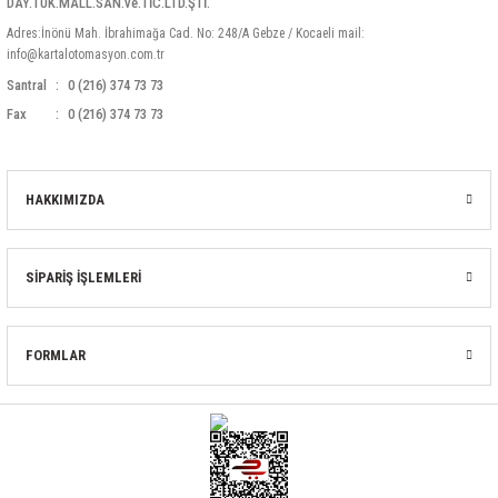
DAY.TÜK.MALL.SAN.ve.TİC.LTD.ŞTİ.
Adres:İnönü Mah. İbrahimağa Cad. No: 248/A Gebze / Kocaeli mail:
info@kartalotomasyon.com.tr
Santral
0 (216) 374 73 73
Fax
0 (216) 374 73 73
HAKKIMIZDA
SİPARİŞ İŞLEMLERİ
FORMLAR