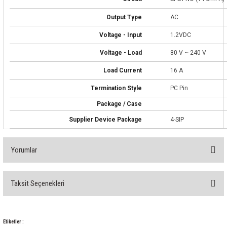
85 Serisi Minyatür Zamanlayıcı
Output Type
AC
86 Serisi Zamanlayıcı Modülleri
Voltage - Input
1.2VDC
 Ölçer
99.01 Serisi Modüller
Voltage - Load
80 V ~ 240 V
Load Current
16 A
rü
99.02 Serisi Modüller
Termination Style
PC Pin
er
99.80 Serisi Modüller
Package / Case
Supplier Device Package
4-SIP
Finder Röle Soketleri ve Aksesuarları
Yorumlar
Taksit Seçenekleri
Bu ürüne ilk yorumu siz yapın!
azı
Yorum Yaz
Etiketler :