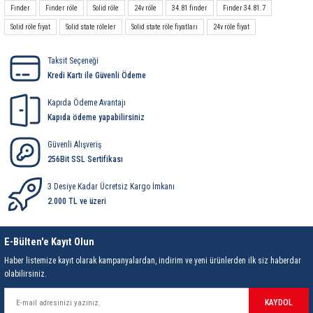
Finder
Finder röle
Solid röle
24v röle
34.81 finder
Finder 34.81.7
Solid röle fiyat
Solid state röleler
Solid state röle fiyatları
24v röle fiyat
Taksit Seçeneği
Kredi Kartı ile Güvenli Ödeme
Kapıda Ödeme Avantajı
Kapıda ödeme yapabilirsiniz
Güvenli Alışveriş
256Bit SSL Sertifikası
3 Desiye Kadar Ücretsiz Kargo İmkanı
2.000 TL ve üzeri
E-Bülten'e Kayıt Olun
Haber listemize kayıt olarak kampanyalardan, indirim ve yeni ürünlerden ilk siz haberdar
olabilirsiniz.
KAYDOL