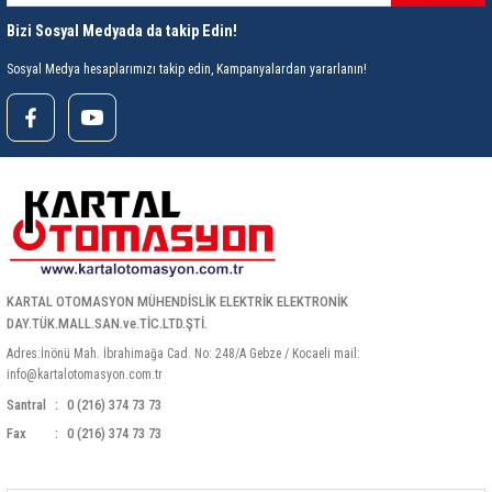
Bizi Sosyal Medyada da takip Edin!
Sosyal Medya hesaplarımızı takip edin, Kampanyalardan yararlanın!
KARTAL OTOMASYON MÜHENDİSLİK ELEKTRİK ELEKTRONİK
DAY.TÜK.MALL.SAN.ve.TİC.LTD.ŞTİ.
Adres:İnönü Mah. İbrahimağa Cad. No: 248/A Gebze / Kocaeli mail:
info@kartalotomasyon.com.tr
Santral
0 (216) 374 73 73
Fax
0 (216) 374 73 73