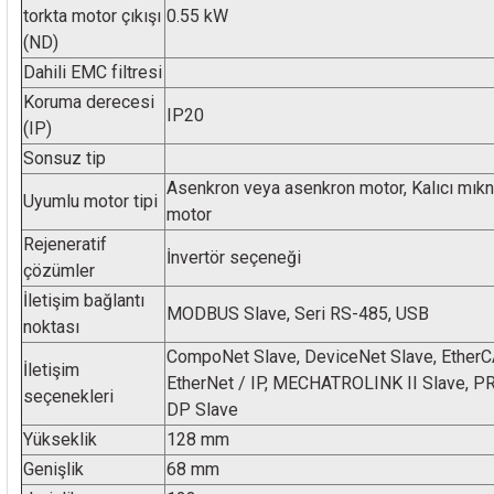
rleri
58 Serisi Röle Arayüz Modülü
torkta motor çıkışı
0.55 kW
(ND)
60 Serisi Finder Röle
Dahili EMC filtresi
Koruma derecesi
IP20
arı
62 Serisi Güç Rölesi
(IP)
Sonsuz tip
65 Serisi Güç Rölesi
Asenkron veya asenkron motor, Kalıcı mıkna
Uyumlu motor tipi
motor
66 Serisi Güç Rölesi
Rejeneratif
İnvertör seçeneği
çözümler
asınç Ölçer
71 Serisi Gösterge Rölesi
İletişim bağlantı
MODBUS Slave, Seri RS-485, USB
noktası
72 Serisi Seviye Kontrol
CompoNet Slave, DeviceNet Slave, EtherC
İletişim
EtherNet / IP, MECHATROLINK II Slave, 
80 Serisi Modüler Zamanlayıcı
seçenekleri
DP Slave
Yükseklik
128 mm
83 Serisi Multi Fonksiyonlu Modüler Zamanlay
Genişlik
68 mm