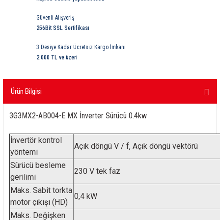
ri
ihazları
er
41 Serisi Minyatür Pcb Röle
RTLM Led ve Koruma Modülleri ( YRT-YPT Serisi 
Güvenli Alışveriş
256Bit SSL Sertifikası
43 Serisi Minyatür Pcb Röle
RX Serisi PCB Röleler ( 500mW )
3 Desiye Kadar Ücretsiz Kargo İmkanı
44 Serisi Minyatür Pcb Röle
RZ Serisi PCB Röleler ( 400mW )
2.000 TL ve üzeri
etreler
46 Serisi Finder Röle
Telekom Röleler
Ürün Bilgisi
48 Serisi Röle Arayüz Modülü
XT Serisi Endüstriyel Röleler ( 400mW )
3G3MX2-AB004-E MX İnverter Sürücü 0.4kw
azları
49 Serisi Röle Arayüz Modülü
İnvertör kontrol
Açık döngü V / f, Açık döngü vektörü
yöntemi
ar ölçer )
50 Serisi Güvenlik Rölesi
Sürücü besleme
230 V tek faz
gerilimi
et Ölçer
55 Serisi Minyatür Genel Amaçlı Finder Röle
Maks. Sabit torkta
0,4 kW
56 Serisi Minyatür Güç Rölesi
motor çıkışı (HD)
Maks. Değişken