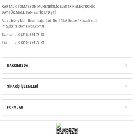
KARTAL OTOMASYON MÜHENDİSLİK ELEKTRİK ELEKTRONİK
DAY.TÜK.MALL.SAN.ve.TİC.LTD.ŞTİ.
Adres:İnönü Mah. İbrahimağa Cad. No: 248/A Gebze / Kocaeli mail:
info@kartalotomasyon.com.tr
Santral
0 (216) 374 73 73
Fax
0 (216) 374 73 73
HAKKIMIZDA
SİPARİŞ İŞLEMLERİ
FORMLAR