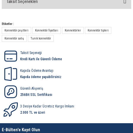
Taksit Seçenekleri
rleri
58 Serisi Röle Arayüz Modülü
Bu ürüne ilk yorumu siz yapın!
60 Serisi Finder Röle
Yorum Yaz
Etiketler :
Konnektör çeşitleri
Konnektör fiyatları
Konnektörler
Konnektör tipleri
arı
62 Serisi Güç Rölesi
Konnektör satış
Tunik konnektör
65 Serisi Güç Rölesi
Taksit Seçeneği
Kredi Kartı ile Güvenli Ödeme
66 Serisi Güç Rölesi
Kapıda Ödeme Avantajı
asınç Ölçer
71 Serisi Gösterge Rölesi
Kapıda ödeme yapabilirsiniz
Güvenli Alışveriş
72 Serisi Seviye Kontrol
256Bit SSL Sertifikası
80 Serisi Modüler Zamanlayıcı
3 Desiye Kadar Ücretsiz Kargo İmkanı
2.000 TL ve üzeri
83 Serisi Multi Fonksiyonlu Modüler Zamanlay
E-Bülten'e Kayıt Olun