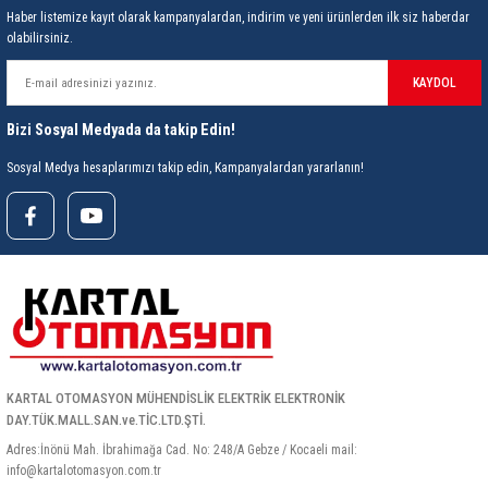
85 Serisi Minyatür Zamanlayıcı
Haber listemize kayıt olarak kampanyalardan, indirim ve yeni ürünlerden ilk siz haberdar
olabilirsiniz.
86 Serisi Zamanlayıcı Modülleri
KAYDOL
 Ölçer
99.01 Serisi Modüller
Bizi Sosyal Medyada da takip Edin!
rü
99.02 Serisi Modüller
Sosyal Medya hesaplarımızı takip edin, Kampanyalardan yararlanın!
er
99.80 Serisi Modüller
Finder Röle Soketleri ve Aksesuarları
KARTAL OTOMASYON MÜHENDİSLİK ELEKTRİK ELEKTRONİK
DAY.TÜK.MALL.SAN.ve.TİC.LTD.ŞTİ.
azı
Adres:İnönü Mah. İbrahimağa Cad. No: 248/A Gebze / Kocaeli mail:
info@kartalotomasyon.com.tr