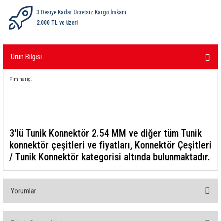
ri
ihazları
er
41 Serisi Minyatür Pcb Röle
RTLM Led ve Koruma Modülleri ( YRT-YPT Serisi 
3 Desiye Kadar Ücretsiz Kargo İmkanı
2.000 TL ve üzeri
43 Serisi Minyatür Pcb Röle
RX Serisi PCB Röleler ( 500mW )
Ürün Bilgisi
44 Serisi Minyatür Pcb Röle
RZ Serisi PCB Röleler ( 400mW )
Pim hariç.
etreler
46 Serisi Finder Röle
Telekom Röleler
48 Serisi Röle Arayüz Modülü
XT Serisi Endüstriyel Röleler ( 400mW )
azları
49 Serisi Röle Arayüz Modülü
3'lü Tunik Konnektör 2.54 MM ve diğer tüm Tunik
konnektör çeşitleri ve fiyatları, Konnektör Çeşitleri
ar ölçer )
50 Serisi Güvenlik Rölesi
/ Tunik Konnektör kategorisi altında bulunmaktadır.
et Ölçer
55 Serisi Minyatür Genel Amaçlı Finder Röle
Yorumlar
56 Serisi Minyatür Güç Rölesi