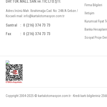
DAY.TÜK.MALL.SAN.ve.TİC.LTD.ŞTİ.
Firma Bilgileri
Adres:İnönü Mah. İbrahimağa Cad. No: 248/A Gebze /
İletişim
Kocaeli mail: info@kartalotomasyon.com.tr
Kurumsal Fiyat Te
Santral
0 (216) 374 73 73
Banka Hesapları
Fax
0 (216) 374 73 73
Sosyal Proje Der
Copyright 2004-2025 © kartalotomasyon.com.tr - Kredi kartı bilgileriniz 256bi