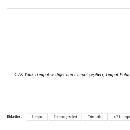
4.7K Yatık Trimpot ve diğer tüm trimpot çeşitleri, Timpot-Pota
Etiketler :
Trimpot
Trimpot çeşitleri
Trimpotlar
4.7 k trimp