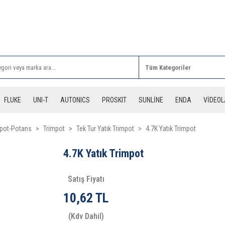
Rİ ALIŞVERİŞLERİNİZDE 3 DESİYE KADAR ÜCRETSİZ
FLUKE
UNI-T
AUTONICS
PROSKIT
SUNLİNE
ENDA
VİDEO
mpot-Potans
Trimpot
Tek Tur Yatık Trimpot
4.7K Yatık Trimpot
4.7K Yatık Trimpot
Satış Fiyatı
10,62 TL
(Kdv Dahil)