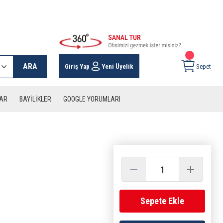
 KARGO İMKANI !
ARA
Giriş Yap
Yeni Üyelik
Sepet
LAR
BAYİLİKLER
GOOGLE YORUMLARI
Sepete Ekle