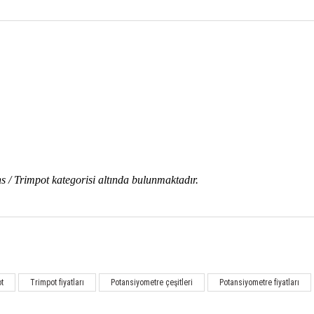
ns / Trimpot kategorisi altında bulunmaktadır
.
Bu ürüne ilk yorumu siz yapın!
ot
Trimpot fiyatları
Potansiyometre çeşitleri
Potansiyometre fiyatları
Yorum Yaz