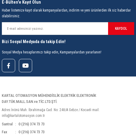
85 Serisi Minyatür Zamanlayıcı
E-Bülten'e Kayıt Olun
Haber listemize kayıt olarak kampanyalardan, indirim ve yeni ürünlerden ilk siz haberdar
86 Serisi Zamanlayıcı Modülleri
olabilirsiniz.
KAYDOL
 Ölçer
99.01 Serisi Modüller
Bizi Sosyal Medyada da takip Edin!
rü
99.02 Serisi Modüller
Sosyal Medya hesaplarımızı takip edin, Kampanyalardan yararlanın!
er
99.80 Serisi Modüller
Finder Röle Soketleri ve Aksesuarları
KARTAL OTOMASYON MÜHENDİSLİK ELEKTRİK ELEKTRONİK
DAY.TÜK.MALL.SAN.ve.TİC.LTD.ŞTİ.
Adres:İnönü Mah. İbrahimağa Cad. No: 248/A Gebze / Kocaeli mail:
info@kartalotomasyon.com.tr
azı
Santral
0 (216) 374 73 73
Fax
0 (216) 374 73 73