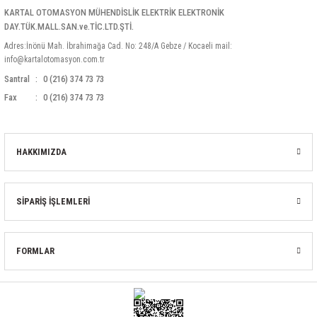
KARTAL OTOMASYON MÜHENDİSLİK ELEKTRİK ELEKTRONİK
DAY.TÜK.MALL.SAN.ve.TİC.LTD.ŞTİ.
Adres:İnönü Mah. İbrahimağa Cad. No: 248/A Gebze / Kocaeli mail:
info@kartalotomasyon.com.tr
Santral
0 (216) 374 73 73
Fax
0 (216) 374 73 73
HAKKIMIZDA
SİPARİŞ İŞLEMLERİ
FORMLAR