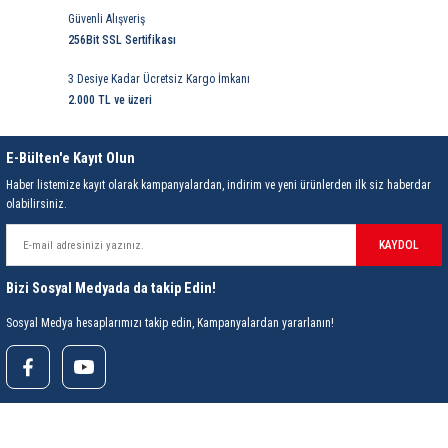
85 Serisi Minyatür Zamanlayıcı
Güvenli Alışveriş
256Bit SSL Sertifikası
86 Serisi Zamanlayıcı Modülleri
3 Desiye Kadar Ücretsiz Kargo İmkanı
 Ölçer
2.000 TL ve üzeri
99.01 Serisi Modüller
rü
99.02 Serisi Modüller
E-Bülten'e Kayıt Olun
Haber listemize kayıt olarak kampanyalardan, indirim ve yeni ürünlerden ilk siz haberdar
er
99.80 Serisi Modüller
olabilirsiniz.
KAYDOL
Finder Röle Soketleri ve Aksesuarları
Bizi Sosyal Medyada da takip Edin!
Sosyal Medya hesaplarımızı takip edin, Kampanyalardan yararlanın!
azı