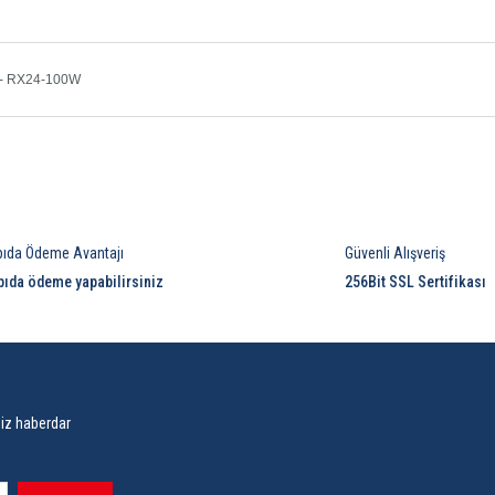
- RX24-100W
Bu ürüne ilk yorumu siz yapın!
pıda Ödeme Avantajı
Güvenli Alışveriş
Yorum Yaz
pıda ödeme yapabilirsiniz
256Bit SSL Sertifikası
siz haberdar