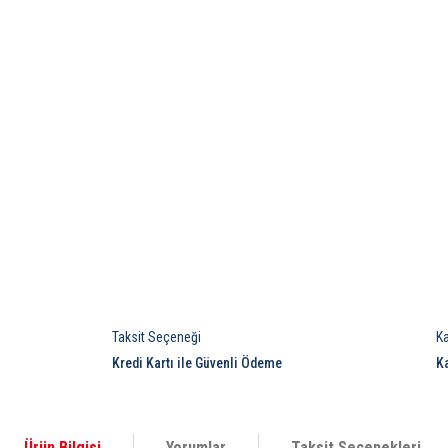
Taksit Seçeneği
K
Kredi Kartı ile Güvenli Ödeme
K
Ürün Bilgisi
Yorumlar
Taksit Seçenekleri