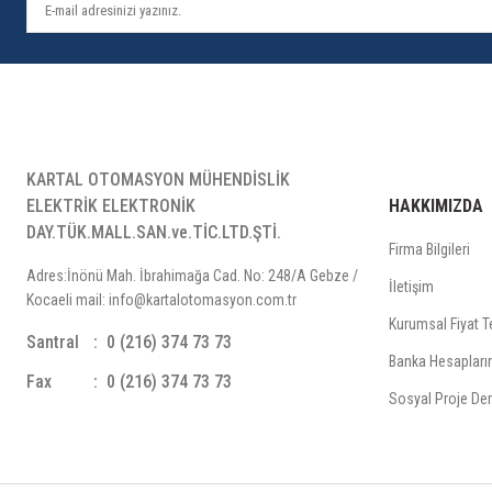
KARTAL OTOMASYON MÜHENDİSLİK
ELEKTRİK ELEKTRONİK
HAKKIMIZDA
DAY.TÜK.MALL.SAN.ve.TİC.LTD.ŞTİ.
Firma Bilgileri
Adres:İnönü Mah. İbrahimağa Cad. No: 248/A Gebze /
İletişim
Kocaeli mail: info@kartalotomasyon.com.tr
Kurumsal Fiyat Te
Santral
0 (216) 374 73 73
Banka Hesapları
Fax
0 (216) 374 73 73
Sosyal Proje Der