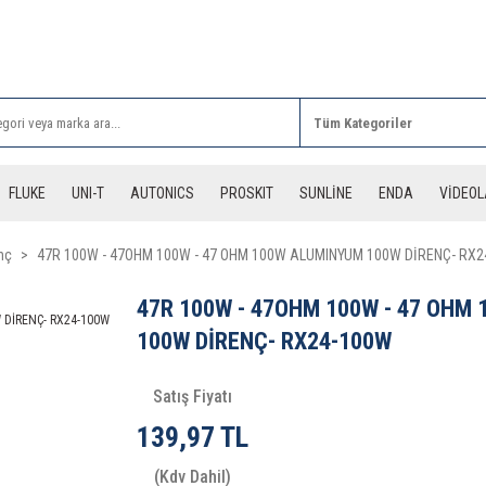
Rİ ALIŞVERİŞLERİNİZDE 3 DESİYE KADAR ÜCRETSİZ
FLUKE
UNI-T
AUTONICS
PROSKIT
SUNLİNE
ENDA
VİDEO
nç
47R 100W - 47OHM 100W - 47 OHM 100W ALUMINYUM 100W DİRENÇ- RX
47R 100W - 47OHM 100W - 47 OHM
100W DİRENÇ- RX24-100W
Satış Fiyatı
139,97 TL
(Kdv Dahil)