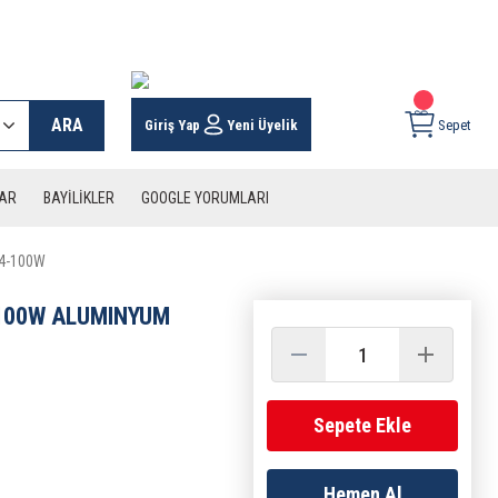
 KARGO İMKANI !
ARA
Giriş Yap
Yeni Üyelik
Sepet
LAR
BAYİLİKLER
GOOGLE YORUMLARI
24-100W
 100W ALUMINYUM
Sepete Ekle
Hemen Al