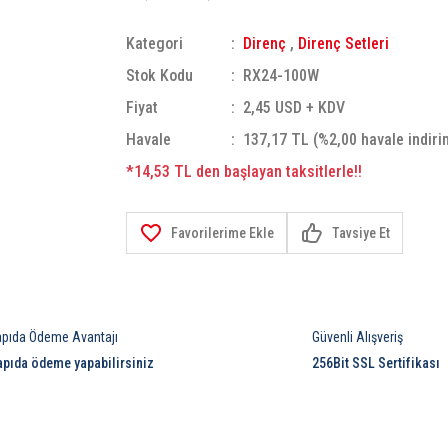
Kategori
Direnç
,
Direnç Setleri
Stok Kodu
RX24-100W
Fiyat
2,45 USD + KDV
Havale
137,17 TL (%2,00 havale indiri
*14,53 TL den başlayan taksitlerle!!
Tavsiye Et
apıda Ödeme Avantajı
Güvenli Alışveriş
apıda ödeme yapabilirsiniz
256Bit SSL Sertifikası