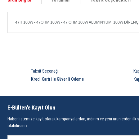
47R 100W - 47OHM 100W - 47 OHM 100W ALUMINYUM 100W DİRENÇ
Taksit Seçeneği
Ka
Kredi Kartı ile Güvenli Ödeme
Ka
E-Bülten'e Kayıt Olun
Haber listemize kayıt olarak kampanyalardan, indirim ve yeni ürünlerden ilk 
olabilirsiniz.