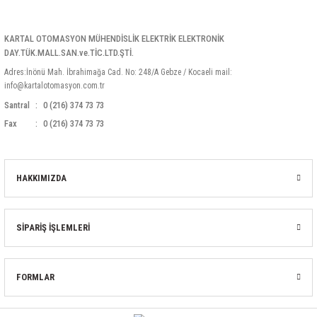
KARTAL OTOMASYON MÜHENDİSLİK ELEKTRİK ELEKTRONİK
DAY.TÜK.MALL.SAN.ve.TİC.LTD.ŞTİ.
Adres:İnönü Mah. İbrahimağa Cad. No: 248/A Gebze / Kocaeli mail:
info@kartalotomasyon.com.tr
Santral
0 (216) 374 73 73
Fax
0 (216) 374 73 73
HAKKIMIZDA
SİPARİŞ İŞLEMLERİ
FORMLAR