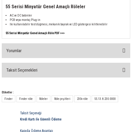
rleri
58 Serisi Röle Arayüz Modülü
55 Serisi Minyatür Genel Amaçlı Röleler
AC ve DC bobinler
60 Serisi Finder Röle
PCB veya montaj Plug-in
Ile kullanılabilir test düğmesi, mekanik bayrak ve LED göstergesi kilitlenebilir
arı
62 Serisi Güç Rölesi
55 Serisi Minyatür Genel Amaçlı Röle PDF >>>
65 Serisi Güç Rölesi
Yorumlar
66 Serisi Güç Rölesi
Taksit Seçenekleri
Bu ürüne ilk yorumu siz yapın!
asınç Ölçer
71 Serisi Gösterge Rölesi
72 Serisi Seviye Kontrol
Yorum Yaz
Etiketler :
Finder
Finder röle
Röleler
Röle çeşitleri
230v röle
55.13.8.230.0000
80 Serisi Modüler Zamanlayıcı
Taksit Seçeneği
83 Serisi Multi Fonksiyonlu Modüler Zamanlay
Kredi Kartı ile Güvenli Ödeme
Kapıda Ödeme Avantajı