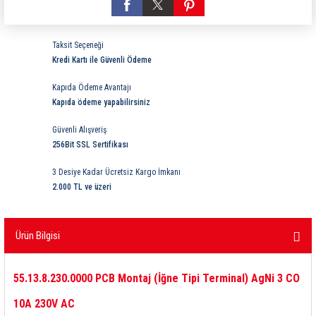
ri
ihazları
er
41 Serisi Minyatür Pcb Röle
RTLM Led ve Koruma Modülleri ( YRT-YPT Serisi 
Taksit Seçeneği
43 Serisi Minyatür Pcb Röle
RX Serisi PCB Röleler ( 500mW )
Kredi Kartı ile Güvenli Ödeme
44 Serisi Minyatür Pcb Röle
RZ Serisi PCB Röleler ( 400mW )
Kapıda Ödeme Avantajı
Kapıda ödeme yapabilirsiniz
etreler
46 Serisi Finder Röle
Telekom Röleler
Güvenli Alışveriş
256Bit SSL Sertifikası
48 Serisi Röle Arayüz Modülü
XT Serisi Endüstriyel Röleler ( 400mW )
3 Desiye Kadar Ücretsiz Kargo İmkanı
azları
49 Serisi Röle Arayüz Modülü
2.000 TL ve üzeri
ar ölçer )
50 Serisi Güvenlik Rölesi
Ürün Bilgisi
et Ölçer
55 Serisi Minyatür Genel Amaçlı Finder Röle
55.13.8.230.0000 PCB Montaj (İğne Tipi Terminal) AgNi 3 CO
56 Serisi Minyatür Güç Rölesi
10A 230V AC