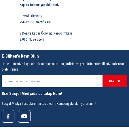
85 Serisi Minyatür Zamanlayıcı
Kapıda ödeme yapabilirsiniz
86 Serisi Zamanlayıcı Modülleri
Güvenli Alışveriş
256Bit SSL Sertifikası
 Ölçer
99.01 Serisi Modüller
3 Desiye Kadar Ücretsiz Kargo İmkanı
2.000 TL ve üzeri
rü
99.02 Serisi Modüller
E-Bülten'e Kayıt Olun
er
99.80 Serisi Modüller
Haber listemize kayıt olarak kampanyalardan, indirim ve yeni ürünlerden ilk siz haberdar
olabilirsiniz.
Finder Röle Soketleri ve Aksesuarları
KAYDOL
Bizi Sosyal Medyada da takip Edin!
Sosyal Medya hesaplarımızı takip edin, Kampanyalardan yararlanın!
azı