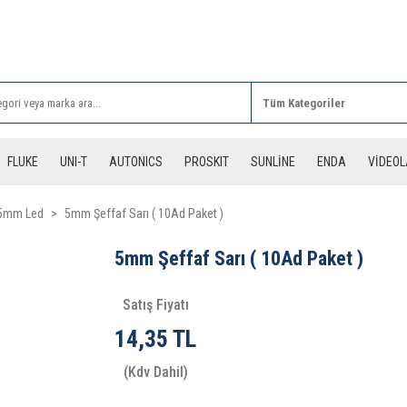
Rİ ALIŞVERİŞLERİNİZDE 3 DESİYE KADAR ÜCRETSİZ
FLUKE
UNI-T
AUTONICS
PROSKIT
SUNLİNE
ENDA
VİDEO
5mm Led
5mm Şeffaf Sarı ( 10Ad Paket )
5mm Şeffaf Sarı ( 10Ad Paket )
Satış Fiyatı
14,35 TL
(Kdv Dahil)