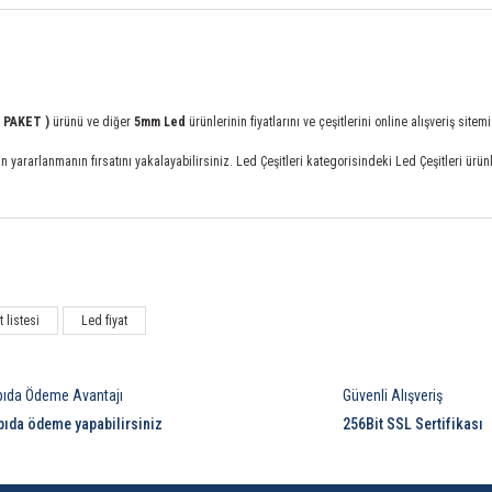
D PAKET )
ürünü ve diğer
5mm Led
ürünlerinin fiyatlarını ve çeşitlerini online alışveriş si
rarlanmanın fırsatını yakalayabilirsiniz. Led Çeşitleri kategorisindeki Led Çeşitleri ürünleri
Bu ürüne ilk yorumu siz yapın!
t listesi
Led fiyat
Yorum Yaz
pıda Ödeme Avantajı
Güvenli Alışveriş
pıda ödeme yapabilirsiniz
256Bit SSL Sertifikası