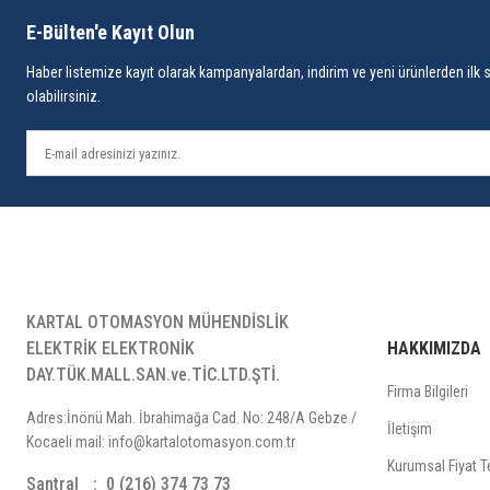
E-Bülten'e Kayıt Olun
Haber listemize kayıt olarak kampanyalardan, indirim ve yeni ürünlerden ilk 
olabilirsiniz.
KARTAL OTOMASYON MÜHENDİSLİK
ELEKTRİK ELEKTRONİK
HAKKIMIZDA
DAY.TÜK.MALL.SAN.ve.TİC.LTD.ŞTİ.
Firma Bilgileri
Adres:İnönü Mah. İbrahimağa Cad. No: 248/A Gebze /
İletişim
Kocaeli mail: info@kartalotomasyon.com.tr
Kurumsal Fiyat Te
Santral
0 (216) 374 73 73