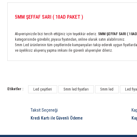
5MM ŞEFFAF SARI ( 10AD PAKET )
Alışverişinizde bizi tercih ettiğiniz için teşekkür ederiz.
5MM ŞEFFAF SARI ( 10A
kategorisinde görebilir, piyasa fiyatından, online olarak satın alabilirsiniz.
5mm Led ürünlerinin tüm çeşitlerinde kampanyaları takip ederek uygun fiyatlardan ya
ve üyeliksiz alışveriş yapma imkanı ile güvenli alışverişler dileriz.
Etiketler :
Led çeşitleri
5mm led fiyatları
5mm led
Led fiya
Taksit Seçeneği
Ka
Kredi Kartı ile Güvenli Ödeme
Ka