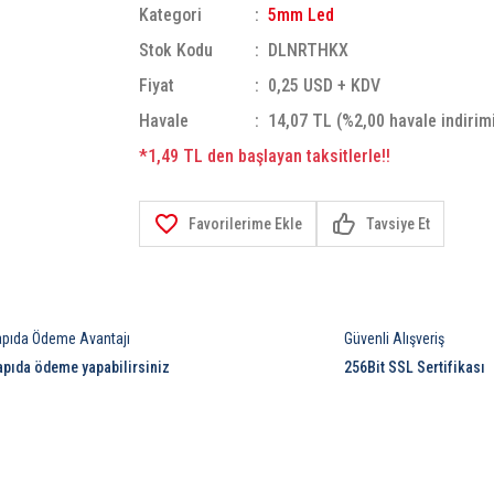
Kategori
5mm Led
Stok Kodu
DLNRTHKX
Fiyat
0,25 USD + KDV
Havale
14,07 TL (%2,00 havale indirim
*1,49 TL den başlayan taksitlerle!!
Tavsiye Et
apıda Ödeme Avantajı
Güvenli Alışveriş
apıda ödeme yapabilirsiniz
256Bit SSL Sertifikası