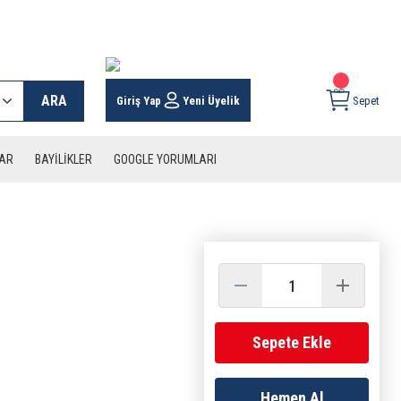
 KARGO İMKANI !
ARA
Giriş Yap
Yeni Üyelik
Sepet
LAR
BAYİLİKLER
GOOGLE YORUMLARI
Sepete Ekle
Hemen Al