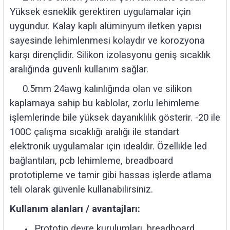
85 Serisi Minyatür Zamanlayıcı
Yüksek esneklik gerektiren uygulamalar için
uygundur. Kalay kaplı alüminyum iletken yapısı
86 Serisi Zamanlayıcı Modülleri
sayesinde lehimlenmesi kolaydır ve korozyona
 Ölçer
99.01 Serisi Modüller
karşı dirençlidir. Silikon izolasyonu geniş sıcaklık
aralığında güvenli kullanım sağlar.
rü
99.02 Serisi Modüller
0.5mm 24awg kalınlığında olan ve silikon
kaplamaya sahip bu kablolar, zorlu lehimleme
er
99.80 Serisi Modüller
işlemlerinde bile yüksek dayanıklılık gösterir. -20 ile
Finder Röle Soketleri ve Aksesuarları
100C çalışma sıcaklığı aralığı ile standart
elektronik uygulamalar için idealdir. Özellikle led
bağlantıları, pcb lehimleme, breadboard
prototipleme ve tamir gibi hassas işlerde atlama
teli olarak güvenle kullanabilirsiniz.
azı
Kullanım alanları / avantajları:
Prototip devre kurulumları, breadboard