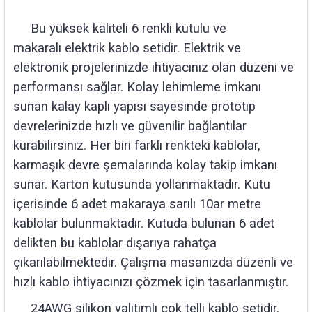
rleri
58 Serisi Röle Arayüz Modülü
Bu yüksek kaliteli 6 renkli kutulu ve
60 Serisi Finder Röle
makaralı elektrik kablo setidir. Elektrik ve
elektronik projelerinizde ihtiyacınız olan düzeni ve
arı
62 Serisi Güç Rölesi
performansı sağlar. Kolay lehimleme imkanı
sunan kalay kaplı yapısı sayesinde prototip
65 Serisi Güç Rölesi
devrelerinizde hızlı ve güvenilir bağlantılar
kurabilirsiniz. Her biri farklı renkteki kablolar,
66 Serisi Güç Rölesi
karmaşık devre şemalarında kolay takip imkanı
asınç Ölçer
71 Serisi Gösterge Rölesi
sunar. Karton kutusunda yollanmaktadır. Kutu
içerisinde 6 adet makaraya sarılı 10ar metre
72 Serisi Seviye Kontrol
kablolar bulunmaktadır. Kutuda bulunan 6 adet
delikten bu kablolar dışarıya rahatça
80 Serisi Modüler Zamanlayıcı
çıkarılabilmektedir. Çalışma masanızda düzenli ve
hızlı kablo ihtiyacınızı çözmek için tasarlanmıştır.
83 Serisi Multi Fonksiyonlu Modüler Zamanlay
24AWG silikon yalıtımlı çok telli kablo setidir.