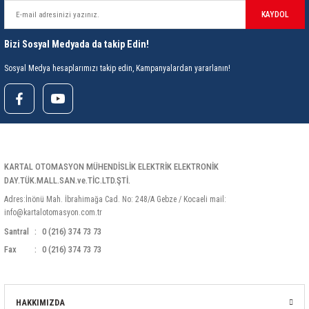
KAYDOL
Bizi Sosyal Medyada da takip Edin!
Sosyal Medya hesaplarımızı takip edin, Kampanyalardan yararlanın!
KARTAL OTOMASYON MÜHENDİSLİK ELEKTRİK ELEKTRONİK
DAY.TÜK.MALL.SAN.ve.TİC.LTD.ŞTİ.
Adres:İnönü Mah. İbrahimağa Cad. No: 248/A Gebze / Kocaeli mail:
info@kartalotomasyon.com.tr
Santral
0 (216) 374 73 73
Fax
0 (216) 374 73 73
HAKKIMIZDA