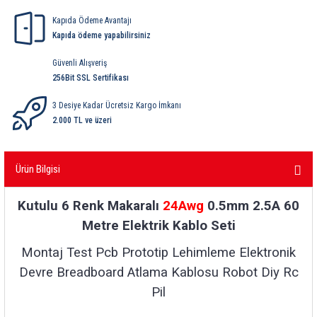
ri
ihazları
er
41 Serisi Minyatür Pcb Röle
RTLM Led ve Koruma Modülleri ( YRT-YPT Serisi 
Kapıda Ödeme Avantajı
Kapıda ödeme yapabilirsiniz
43 Serisi Minyatür Pcb Röle
RX Serisi PCB Röleler ( 500mW )
Güvenli Alışveriş
256Bit SSL Sertifikası
44 Serisi Minyatür Pcb Röle
RZ Serisi PCB Röleler ( 400mW )
3 Desiye Kadar Ücretsiz Kargo İmkanı
etreler
46 Serisi Finder Röle
Telekom Röleler
2.000 TL ve üzeri
48 Serisi Röle Arayüz Modülü
XT Serisi Endüstriyel Röleler ( 400mW )
Ürün Bilgisi
azları
49 Serisi Röle Arayüz Modülü
Kutulu 6 Renk Makaralı
24Awg
0.5mm 2.5A 60
ar ölçer )
50 Serisi Güvenlik Rölesi
Metre Elektrik Kablo Seti
Montaj Test Pcb Prototip Lehimleme Elektronik
et Ölçer
55 Serisi Minyatür Genel Amaçlı Finder Röle
Devre Breadboard Atlama Kablosu Robot Diy Rc
56 Serisi Minyatür Güç Rölesi
Pil