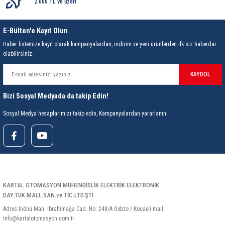
85 Serisi Minyatür Zamanlayıcı
2.000 TL ve üzeri
86 Serisi Zamanlayıcı Modülleri
E-Bülten'e Kayıt Olun
Haber listemize kayıt olarak kampanyalardan, indirim ve yeni ürünlerden ilk siz haberdar
 Ölçer
99.01 Serisi Modüller
olabilirsiniz.
KAYDOL
rü
99.02 Serisi Modüller
Bizi Sosyal Medyada da takip Edin!
er
99.80 Serisi Modüller
Sosyal Medya hesaplarımızı takip edin, Kampanyalardan yararlanın!
Finder Röle Soketleri ve Aksesuarları
KARTAL OTOMASYON MÜHENDİSLİK ELEKTRİK ELEKTRONİK
DAY.TÜK.MALL.SAN.ve.TİC.LTD.ŞTİ.
azı
Adres:İnönü Mah. İbrahimağa Cad. No: 248/A Gebze / Kocaeli mail:
info@kartalotomasyon.com.tr