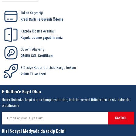
85 Serisi Minyatür Zamanlayıcı
Taksit Seçeneği
86 Serisi Zamanlayıcı Modülleri
Kredi Kartı ile Güvenli Ödeme
 Ölçer
99.01 Serisi Modüller
Kapıda Ödeme Avantajı
Kapıda ödeme yapabilirsiniz
rü
99.02 Serisi Modüller
Güvenli Alışveriş
256Bit SSL Sertifikası
er
99.80 Serisi Modüller
3 Desiye Kadar Ücretsiz Kargo İmkanı
2.000 TL ve üzeri
Finder Röle Soketleri ve Aksesuarları
E-Bülten'e Kayıt Olun
Haber listemize kayıt olarak kampanyalardan, indirim ve yeni ürünlerden ilk siz haberdar
olabilirsiniz.
KAYDOL
azı
Bizi Sosyal Medyada da takip Edin!