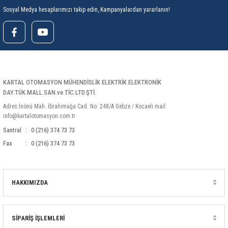
Sosyal Medya hesaplarımızı takip edin, Kampanyalardan yararlanın!
KARTAL OTOMASYON MÜHENDİSLİK ELEKTRİK ELEKTRONİK
DAY.TÜK.MALL.SAN.ve.TİC.LTD.ŞTİ.
Adres:İnönü Mah. İbrahimağa Cad. No: 248/A Gebze / Kocaeli mail:
info@kartalotomasyon.com.tr
Santral
0 (216) 374 73 73
Fax
0 (216) 374 73 73
HAKKIMIZDA
SİPARİŞ İŞLEMLERİ