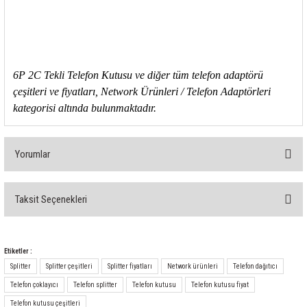
rleri
58 Serisi Röle Arayüz Modülü
60 Serisi Finder Röle
arı
62 Serisi Güç Rölesi
6P 2C Tekli Telefon Kutusu ve diğer tüm telefon adaptörü
çeşitleri ve fiyatları, Network Ürünleri / Telefon Adaptörleri
kategorisi altında bulunmaktadır.
65 Serisi Güç Rölesi
66 Serisi Güç Rölesi
Yorumlar
asınç Ölçer
71 Serisi Gösterge Rölesi
Taksit Seçenekleri
72 Serisi Seviye Kontrol
Bu ürüne ilk yorumu siz yapın!
80 Serisi Modüler Zamanlayıcı
Yorum Yaz
Etiketler :
Splitter
Splitter çeşitleri
Splitter fiyatları
Network ürünleri
Telefon dağıtıcı
83 Serisi Multi Fonksiyonlu Modüler Zamanlay
Telefon çoklayıcı
Telefon splitter
Telefon kutusu
Telefon kutusu fiyat
Telefon kutusu çeşitleri