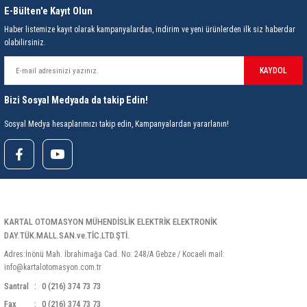
E-Bülten'e Kayıt Olun
Haber listemize kayıt olarak kampanyalardan, indirim ve yeni ürünlerden ilk siz haberdar
olabilirsiniz.
KAYDOL
Bizi Sosyal Medyada da takip Edin!
Sosyal Medya hesaplarımızı takip edin, Kampanyalardan yararlanın!
KARTAL OTOMASYON MÜHENDİSLİK ELEKTRİK ELEKTRONİK
DAY.TÜK.MALL.SAN.ve.TİC.LTD.ŞTİ.
Adres:İnönü Mah. İbrahimağa Cad. No: 248/A Gebze / Kocaeli mail:
info@kartalotomasyon.com.tr
Santral
0 (216) 374 73 73
Fax
0 (216) 374 73 73