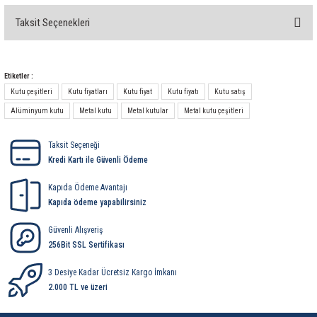
85 Serisi Minyatür Zamanlayıcı
Taksit Seçenekleri
Bu ürüne ilk yorumu siz yapın!
86 Serisi Zamanlayıcı Modülleri
 Ölçer
99.01 Serisi Modüller
Yorum Yaz
Etiketler :
Kutu çeşitleri
Kutu fiyatları
Kutu fiyat
Kutu fiyatı
Kutu satış
rü
99.02 Serisi Modüller
Alüminyum kutu
Metal kutu
Metal kutular
Metal kutu çeşitleri
er
99.80 Serisi Modüller
Taksit Seçeneği
Kredi Kartı ile Güvenli Ödeme
Finder Röle Soketleri ve Aksesuarları
Kapıda Ödeme Avantajı
Kapıda ödeme yapabilirsiniz
Güvenli Alışveriş
256Bit SSL Sertifikası
3 Desiye Kadar Ücretsiz Kargo İmkanı
azı
2.000 TL ve üzeri