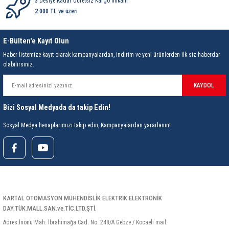
3 Desiye Kadar Ücretsiz Kargo İmkanı
85 Serisi Minyatür Zamanlayıcı
2.000 TL ve üzeri
86 Serisi Zamanlayıcı Modülleri
E-Bülten'e Kayıt Olun
 Ölçer
99.01 Serisi Modüller
Haber listemize kayıt olarak kampanyalardan, indirim ve yeni ürünlerden ilk siz haberdar
olabilirsiniz.
rü
99.02 Serisi Modüller
KAYDOL
er
99.80 Serisi Modüller
Bizi Sosyal Medyada da takip Edin!
Sosyal Medya hesaplarımızı takip edin, Kampanyalardan yararlanın!
Finder Röle Soketleri ve Aksesuarları
KARTAL OTOMASYON MÜHENDİSLİK ELEKTRİK ELEKTRONİK
azı
DAY.TÜK.MALL.SAN.ve.TİC.LTD.ŞTİ.
Adres:İnönü Mah. İbrahimağa Cad. No: 248/A Gebze / Kocaeli mail: