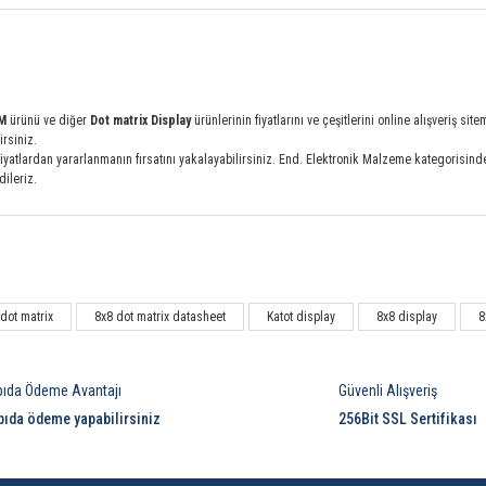
MM
ürünü ve diğer
Dot matrix Display
ürünlerinin fiyatlarını ve çeşitlerini online alışveriş 
irsiniz.
atlardan yararlanmanın fırsatını yakalayabilirsiniz. End. Elektronik Malzeme kategorisindeki L
dileriz.
Bu ürüne ilk yorumu siz yapın!
dot matrix
8x8 dot matrix datasheet
Katot display
8x8 display
8
Yorum Yaz
pıda Ödeme Avantajı
Güvenli Alışveriş
pıda ödeme yapabilirsiniz
256Bit SSL Sertifikası