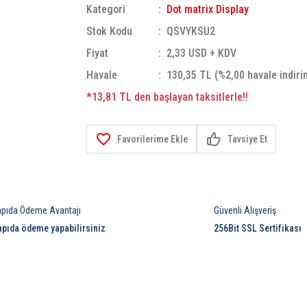
Kategori
Dot matrix Display
Stok Kodu
QSVYKSU2
Fiyat
2,33 USD + KDV
Havale
130,35 TL (%2,00 havale indiri
*13,81 TL den başlayan taksitlerle!!
Tavsiye Et
apıda Ödeme Avantajı
Güvenli Alışveriş
apıda ödeme yapabilirsiniz
256Bit SSL Sertifikası