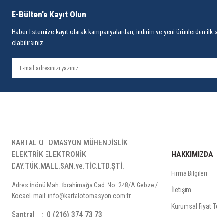
E-Bülten'e Kayıt Olun
Haber listemize kayıt olarak kampanyalardan, indirim ve yeni ürünlerden ilk 
olabilirsiniz.
KARTAL OTOMASYON MÜHENDİSLİK
ELEKTRİK ELEKTRONİK
HAKKIMIZDA
DAY.TÜK.MALL.SAN.ve.TİC.LTD.ŞTİ.
Firma Bilgileri
Adres:İnönü Mah. İbrahimağa Cad. No: 248/A Gebze /
İletişim
Kocaeli mail: info@kartalotomasyon.com.tr
Kurumsal Fiyat Te
Santral
0 (216) 374 73 73