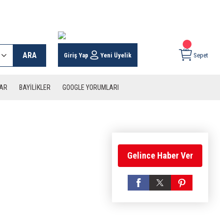
 KARGO İMKANI !
ARA
Giriş Yap
Yeni Üyelik
Sepet
LAR
BAYİLİKLER
GOOGLE YORUMLARI
Gelince Haber Ver