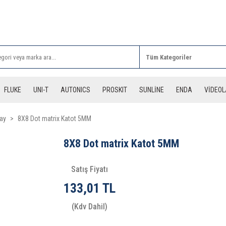
Rİ ALIŞVERİŞLERİNİZDE 3 DESİYE KADAR ÜCRETSİZ
FLUKE
UNI-T
AUTONICS
PROSKIT
SUNLİNE
ENDA
VİDEO
lay
8X8 Dot matrix Katot 5MM
8X8 Dot matrix Katot 5MM
Satış Fiyatı
133,01 TL
(Kdv Dahil)