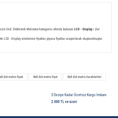
sitemizin End. Elektronik Malzeme kategorisi altında bulunan
LCD - Display
/
Dot
CD - Display ürünlerinin fiyatları piyasa fiyatları araştırılarak oluşturulmuştur.
x8 dot matrix fiyatı
8x8 dot matrix fiyat
8x8 dot matrix karakterleri
3 Desiye Kadar Ücretsiz Kargo İmkanı
2.000 TL ve üzeri