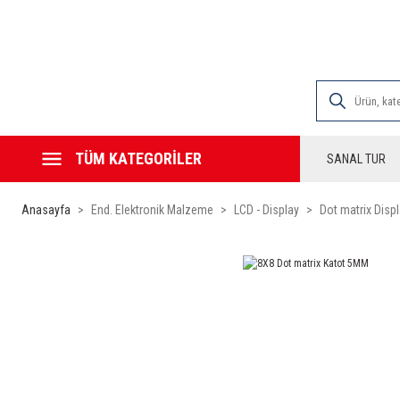
2000 TL VE ÜZE
TÜM KATEGORİLER
SANAL TUR
Anasayfa
End. Elektronik Malzeme
LCD - Display
Dot matrix Disp