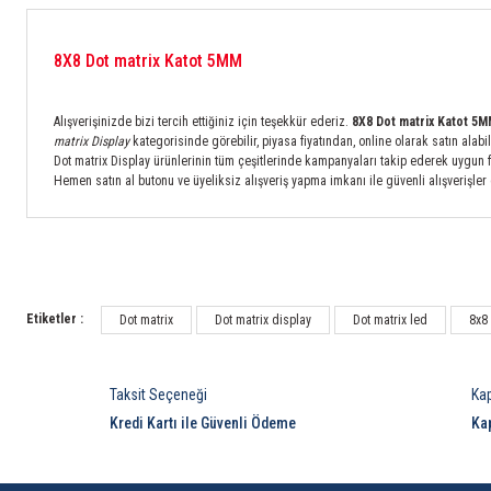
8X8 Dot matrix Katot 5MM
Alışverişinizde bizi tercih ettiğiniz için teşekkür ederiz.
8X8 Dot matrix Katot 5
matrix Display
kategorisinde görebilir, piyasa fiyatından, online olarak satın alabil
Dot matrix Display ürünlerinin tüm çeşitlerinde kampanyaları takip ederek uygun fiy
Hemen satın al butonu ve üyeliksiz alışveriş yapma imkanı ile güvenli alışverişler 
Etiketler :
Dot matrix
Dot matrix display
Dot matrix led
8x8 
Taksit Seçeneği
Ka
Kredi Kartı ile Güvenli Ödeme
Ka