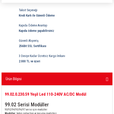
ri
ihazları
er
41 Serisi Minyatür Pcb Röle
RTLM Led ve Koruma Modülleri ( YRT-YPT Serisi 
Taksit Seçeneği
Kredi Kartı ile Güvenli Ödeme
43 Serisi Minyatür Pcb Röle
RX Serisi PCB Röleler ( 500mW )
Kapıda Ödeme Avantajı
44 Serisi Minyatür Pcb Röle
RZ Serisi PCB Röleler ( 400mW )
Kapıda ödeme yapabilirsiniz
Güvenli Alışveriş
etreler
46 Serisi Finder Röle
Telekom Röleler
256Bit SSL Sertifikası
48 Serisi Röle Arayüz Modülü
XT Serisi Endüstriyel Röleler ( 400mW )
3 Desiye Kadar Ücretsiz Kargo İmkanı
2.000 TL ve üzeri
azları
49 Serisi Röle Arayüz Modülü
Ürün Bilgisi
ar ölçer )
50 Serisi Güvenlik Rölesi
et Ölçer
55 Serisi Minyatür Genel Amaçlı Finder Röle
99.02.0.230.59 Yeşil Led 110-240V AC/DC Modül
99.02 Serisi Modüller
56 Serisi Minyatür Güç Rölesi
90/92/94/95/96/97 serisi için modüller
Modüller:
bobin indiaction ve koruma modülleri