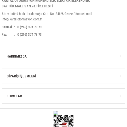
KARTAL OTOMASYON MÜHENDİSLİK ELEKTRİK ELEKTRONİK
DAY.TÜK.MALL.SAN.ve.TİC.LTD.ŞTİ.
Adres:İnönü Mah. İbrahimağa Cad. No: 248/A Gebze / Kocaeli mail:
info@kartalotomasyon.com.tr
Santral
0 (216) 374 73 73
Fax
0 (216) 374 73 73
HAKKIMIZDA
SİPARİŞ İŞLEMLERİ
FORMLAR