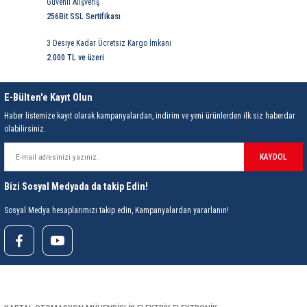
85 Serisi Minyatür Zamanlayıcı
Güvenli Alışveriş
256Bit SSL Sertifikası
86 Serisi Zamanlayıcı Modülleri
3 Desiye Kadar Ücretsiz Kargo İmkanı
2.000 TL ve üzeri
 Ölçer
99.01 Serisi Modüller
E-Bülten'e Kayıt Olun
rü
99.02 Serisi Modüller
Haber listemize kayıt olarak kampanyalardan, indirim ve yeni ürünlerden ilk siz haberdar
olabilirsiniz.
er
99.80 Serisi Modüller
KAYDOL
Finder Röle Soketleri ve Aksesuarları
Bizi Sosyal Medyada da takip Edin!
Sosyal Medya hesaplarımızı takip edin, Kampanyalardan yararlanın!
azı