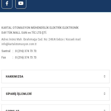
85 Serisi Minyatür Zamanlayıcı
86 Serisi Zamanlayıcı Modülleri
 Ölçer
99.01 Serisi Modüller
KARTAL OTOMASYON MÜHENDİSLİK ELEKTRİK ELEKTRONİK
DAY.TÜK.MALL.SAN.ve.TİC.LTD.ŞTİ.
rü
99.02 Serisi Modüller
Adres:İnönü Mah. İbrahimağa Cad. No: 248/A Gebze / Kocaeli mail:
info@kartalotomasyon.com.tr
er
99.80 Serisi Modüller
Santral
0 (216) 374 73 73
Fax
0 (216) 374 73 73
Finder Röle Soketleri ve Aksesuarları
HAKKIMIZDA
SİPARİŞ İŞLEMLERİ
azı