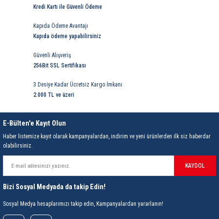
rleri
58 Serisi Röle Arayüz Modülü
Kredi Kartı ile Güvenli Ödeme
Kapıda Ödeme Avantajı
60 Serisi Finder Röle
Kapıda ödeme yapabilirsiniz
arı
62 Serisi Güç Rölesi
Güvenli Alışveriş
256Bit SSL Sertifikası
65 Serisi Güç Rölesi
3 Desiye Kadar Ücretsiz Kargo İmkanı
2.000 TL ve üzeri
66 Serisi Güç Rölesi
E-Bülten'e Kayıt Olun
asınç Ölçer
71 Serisi Gösterge Rölesi
Haber listemize kayıt olarak kampanyalardan, indirim ve yeni ürünlerden ilk siz haberdar
olabilirsiniz.
72 Serisi Seviye Kontrol
KAYDOL
80 Serisi Modüler Zamanlayıcı
Bizi Sosyal Medyada da takip Edin!
83 Serisi Multi Fonksiyonlu Modüler Zamanlay
Sosyal Medya hesaplarımızı takip edin, Kampanyalardan yararlanın!