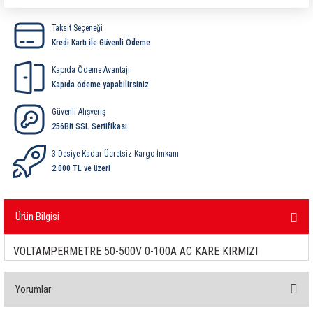
ri
ihazları
er
41 Serisi Minyatür Pcb Röle
RTLM Led ve Koruma Modülleri ( YRT-YPT Serisi 
Taksit Seçeneği
Kredi Kartı ile Güvenli Ödeme
43 Serisi Minyatür Pcb Röle
RX Serisi PCB Röleler ( 500mW )
Kapıda Ödeme Avantajı
44 Serisi Minyatür Pcb Röle
RZ Serisi PCB Röleler ( 400mW )
Kapıda ödeme yapabilirsiniz
Güvenli Alışveriş
etreler
46 Serisi Finder Röle
Telekom Röleler
256Bit SSL Sertifikası
48 Serisi Röle Arayüz Modülü
XT Serisi Endüstriyel Röleler ( 400mW )
3 Desiye Kadar Ücretsiz Kargo İmkanı
2.000 TL ve üzeri
azları
49 Serisi Röle Arayüz Modülü
Ürün Bilgisi
ar ölçer )
50 Serisi Güvenlik Rölesi
VOLTAMPERMETRE 50-500V 0-100A AC KARE KIRMIZI
et Ölçer
55 Serisi Minyatür Genel Amaçlı Finder Röle
56 Serisi Minyatür Güç Rölesi
Yorumlar