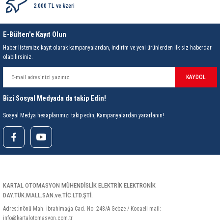
85 Serisi Minyatür Zamanlayıcı
2.000 TL ve üzeri
86 Serisi Zamanlayıcı Modülleri
E-Bülten'e Kayıt Olun
Haber listemize kayıt olarak kampanyalardan, indirim ve yeni ürünlerden ilk siz haberdar
 Ölçer
99.01 Serisi Modüller
olabilirsiniz.
rü
99.02 Serisi Modüller
KAYDOL
er
99.80 Serisi Modüller
Bizi Sosyal Medyada da takip Edin!
Sosyal Medya hesaplarımızı takip edin, Kampanyalardan yararlanın!
Finder Röle Soketleri ve Aksesuarları
KARTAL OTOMASYON MÜHENDİSLİK ELEKTRİK ELEKTRONİK
azı
DAY.TÜK.MALL.SAN.ve.TİC.LTD.ŞTİ.
Adres:İnönü Mah. İbrahimağa Cad. No: 248/A Gebze / Kocaeli mail:
info@kartalotomasyon.com.tr