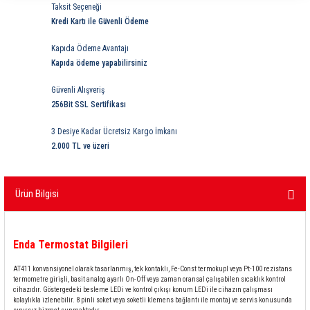
Taksit Seçeneği
ri
ihazları
er
41 Serisi Minyatür Pcb Röle
RTLM Led ve Koruma Modülleri ( YRT-YPT Serisi 
Kredi Kartı ile Güvenli Ödeme
43 Serisi Minyatür Pcb Röle
RX Serisi PCB Röleler ( 500mW )
Kapıda Ödeme Avantajı
Kapıda ödeme yapabilirsiniz
44 Serisi Minyatür Pcb Röle
RZ Serisi PCB Röleler ( 400mW )
Güvenli Alışveriş
256Bit SSL Sertifikası
etreler
46 Serisi Finder Röle
Telekom Röleler
3 Desiye Kadar Ücretsiz Kargo İmkanı
2.000 TL ve üzeri
48 Serisi Röle Arayüz Modülü
XT Serisi Endüstriyel Röleler ( 400mW )
azları
49 Serisi Röle Arayüz Modülü
Ürün Bilgisi
ar ölçer )
50 Serisi Güvenlik Rölesi
Enda Termostat
Bilgileri
et Ölçer
55 Serisi Minyatür Genel Amaçlı Finder Röle
AT411 konvansiyonel olarak tasarlanmış, tek kontaklı, Fe-Const termokupl veya Pt-100 rezistans
termometre girişli, basit analog ayarlı On-Off veya zaman oransal çalışabilen sıcaklık kontrol
56 Serisi Minyatür Güç Rölesi
cihazıdır. Göstergedeki besleme LEDi ve kontrol çıkışı konum LEDi ile cihazın çalışması
kolaylıkla izlenebilir. 8 pinli soket veya soketli klemens bağlantı ile montaj ve servis konusunda