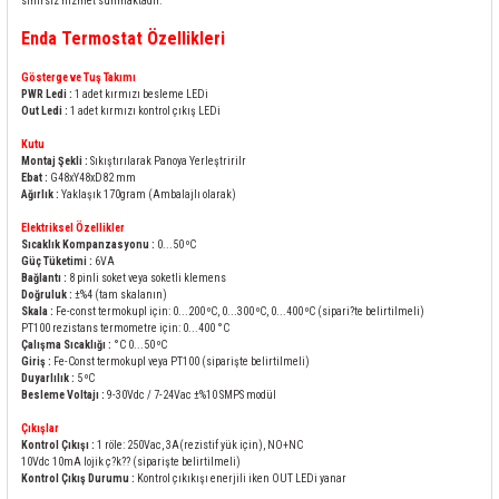
sınırsız hizmet sunmaktadır.
rleri
58 Serisi Röle Arayüz Modülü
Enda Termostat Özellikleri
60 Serisi Finder Röle
Gösterge ve Tuş Takımı
PWR Ledi :
1 adet kırmızı besleme LEDi
Out Ledi :
1 adet kırmızı kontrol çıkış LEDi
arı
62 Serisi Güç Rölesi
Kutu
Montaj Şekli :
Sıkıştırılarak Panoya Yerleştririlr
65 Serisi Güç Rölesi
Ebat :
G48xY48xD82 mm
Ağırlık :
Yaklaşık 170gram (Ambalajlı olarak)
66 Serisi Güç Rölesi
Elektriksel Özellikler
Sıcaklık Kompanzasyonu :
0...50 ºC
Güç Tüketimi :
6VA
Bağlantı :
8 pinli soket veya soketli klemens
asınç Ölçer
71 Serisi Gösterge Rölesi
Doğruluk :
±%4 (tam skalanın)
Skala :
Fe-const termokupl için: 0...200 ºC, 0...300 ºC, 0...400 ºC (sipari?te belirtilmeli)
PT100 rezistans termometre için: 0...400 °C
72 Serisi Seviye Kontrol
Çalışma Sıcaklığı :
°C 0...50 ºC
Giriş :
Fe-Const termokupl veya PT100 (siparişte belirtilmeli)
Duyarlılık :
5 ºC
80 Serisi Modüler Zamanlayıcı
Besleme Voltajı :
9-30Vdc / 7-24Vac ±%10 SMPS modül
Çıkışlar
Kontrol Çıkışı :
1 röle: 250Vac, 3A(rezistif yük için), NO+NC
83 Serisi Multi Fonksiyonlu Modüler Zamanlay
10Vdc 10mA lojik ç?k?? (siparişte belirtilmeli)
Kontrol Çıkış Durumu :
Kontrol çıkıkışı enerjili iken OUT LEDi yanar