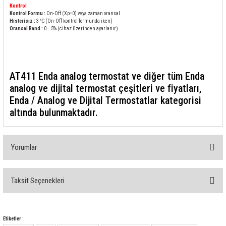
85 Serisi Minyatür Zamanlayıcı
Kontrol
Kontrol Formu :
On-Off (Xp=0) veya zaman oransal
Histerisiz :
3 ºC (On-Off kontrol formunda iken)
86 Serisi Zamanlayıcı Modülleri
Oransal Band :
0...5% (cihaz üzerinden ayarlanır)
 Ölçer
99.01 Serisi Modüller
AT411 Enda analog termostat ve diğer tüm Enda
rü
99.02 Serisi Modüller
analog ve dijital termostat çeşitleri ve fiyatları,
Enda / Analog ve Dijital Termostatlar kategorisi
er
99.80 Serisi Modüller
altında bulunmaktadır.
Finder Röle Soketleri ve Aksesuarları
Yorumlar
Taksit Seçenekleri
Bu ürüne ilk yorumu siz yapın!
azı
Yorum Yaz
Etiketler :