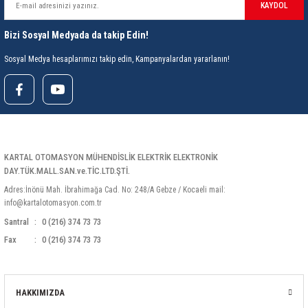
KAYDOL
Bizi Sosyal Medyada da takip Edin!
Sosyal Medya hesaplarımızı takip edin, Kampanyalardan yararlanın!
KARTAL OTOMASYON MÜHENDİSLİK ELEKTRİK ELEKTRONİK
DAY.TÜK.MALL.SAN.ve.TİC.LTD.ŞTİ.
Adres:İnönü Mah. İbrahimağa Cad. No: 248/A Gebze / Kocaeli mail:
info@kartalotomasyon.com.tr
Santral
0 (216) 374 73 73
Fax
0 (216) 374 73 73
HAKKIMIZDA