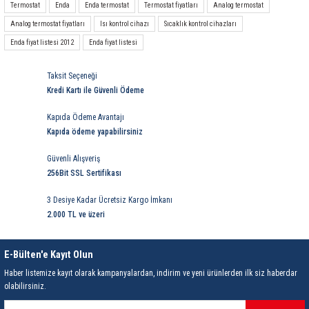
Termostat
Enda
Enda termostat
Termostat fiyatları
Analog termostat
Analog termostat fiyatları
Isı kontrol cihazı
Sıcaklık kontrol cihazları
Enda fiyat listesi 2012
Enda fiyat listesi
Taksit Seçeneği
Kredi Kartı ile Güvenli Ödeme
Kapıda Ödeme Avantajı
Kapıda ödeme yapabilirsiniz
Güvenli Alışveriş
256Bit SSL Sertifikası
3 Desiye Kadar Ücretsiz Kargo İmkanı
2.000 TL ve üzeri
E-Bülten'e Kayıt Olun
Haber listemize kayıt olarak kampanyalardan, indirim ve yeni ürünlerden ilk siz haberdar
olabilirsiniz.