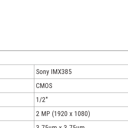
Sony IMX385
CMOS
1/2"
2 MP (1920 x 1080)
3.75μm x 3.75μm