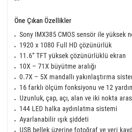
Öne Çıkan Özellikler
Sony IMX385 CMOS sensör ile yüksek n
1920 x 1080 Full HD çözünürlük
11.6” TFT yüksek çözünürlüklü ekran
10X – 71X büyütme aralığı
0.7X – 5X mandallı yakınlaştırma sist
16 farklı ölçüm fonksiyonu ve 12 yardı
Uzunluk, çap, açı, alan ve iki nokta ar
144 LED halka aydınlatma sistemi
Ayarlanabilir ışık şiddeti
USB bellek üzerine fotoğraf ve veri kayd