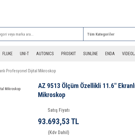
Rİ ALIŞVERİŞLERİNİZDE 3 DESİYE KADAR ÜCRETSİZ
FLUKE
UNI-T
AUTONICS
PROSKIT
SUNLİNE
ENDA
VİDEO
anlı Profesyonel Dijital Mikroskop
AZ 9513 Ölçüm Özellikli 11.6'' Ekranl
Mikroskop
Satış Fiyatı
93.693,53 TL
(Kdv Dahil)