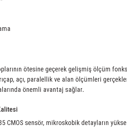
lama
arının ötesine geçerek gelişmiş ölçüm fonksi
çap, açı, paralellik ve alan ölçümleri gerçekleşt
alarında önemli avantaj sağlar.
alitesi
5 CMOS sensör, mikroskobik detayların yüksek