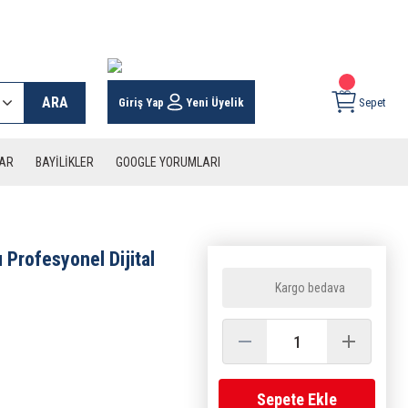
 KARGO İMKANI !
ARA
Giriş Yap
Yeni Üyelik
Sepet
LAR
BAYİLİKLER
GOOGLE YORUMLARI
ı Profesyonel Dijital
Kargo bedava
Sepete Ekle