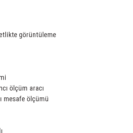
etlikte görüntüleme
emi
mcı ölçüm aracı
ası mesafe ölçümü
ı