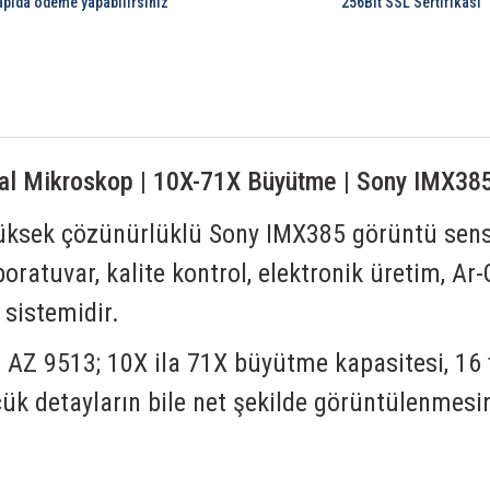
apıda ödeme yapabilirsiniz
256Bit SSL Sertifikası
ital Mikroskop | 10X-71X Büyütme | Sony IMX38
yüksek çözünürlüklü Sony IMX385 görüntü sens
aboratuvar, kalite kontrol, elektronik üretim, A
 sistemidir.
an AZ 9513; 10X ila 71X büyütme kapasitesi, 16
k detayların bile net şekilde görüntülenmesin