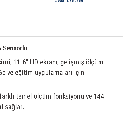
2.000 TL ve üzeri
5 Sensörlü
örü, 11.6” HD ekranı, gelişmiş ölçüm
r-Ge ve eğitim uygulamaları için
 farklı temel ölçüm fonksiyonu ve 144
i sağlar.