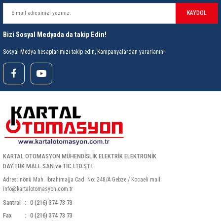
KAYDOL
Bizi Sosyal Medyada da takip Edin!
Sosyal Medya hesaplarımızı takip edin, Kampanyalardan yararlanın!
KARTAL OTOMASYON MÜHENDİSLİK ELEKTRİK ELEKTRONİK
DAY.TÜK.MALL.SAN.ve.TİC.LTD.ŞTİ.
Adres:İnönü Mah. İbrahimağa Cad. No: 248/A Gebze / Kocaeli mail:
info@kartalotomasyon.com.tr
Santral
0 (216) 374 73 73
Fax
0 (216) 374 73 73