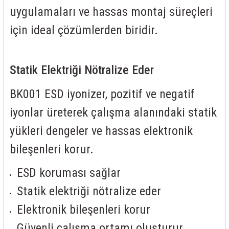
85 Serisi Minyatür Zamanlayıcı
uygulamaları ve hassas montaj süreçleri
86 Serisi Zamanlayıcı Modülleri
için ideal çözümlerden biridir.
 Ölçer
99.01 Serisi Modüller
Statik Elektriği Nötralize Eder
rü
99.02 Serisi Modüller
BK001 ESD iyonizer, pozitif ve negatif
er
99.80 Serisi Modüller
iyonlar üreterek çalışma alanındaki statik
Finder Röle Soketleri ve Aksesuarları
yükleri dengeler ve hassas elektronik
bileşenleri korur.
ESD koruması sağlar
Statik elektriği nötralize eder
azı
Elektronik bileşenleri korur
Güvenli çalışma ortamı oluşturur