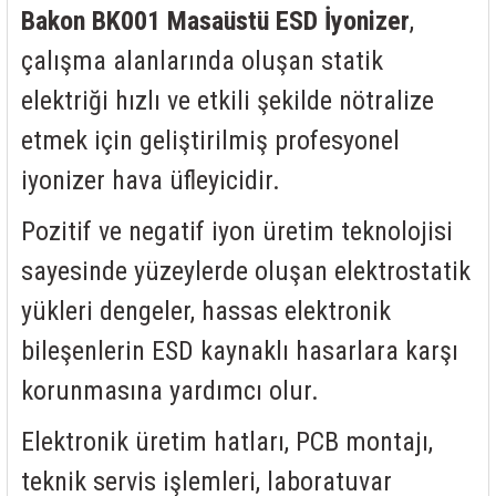
rleri
58 Serisi Röle Arayüz Modülü
Bakon BK001 Masaüstü ESD İyonizer
,
çalışma alanlarında oluşan statik
60 Serisi Finder Röle
elektriği hızlı ve etkili şekilde nötralize
arı
62 Serisi Güç Rölesi
etmek için geliştirilmiş profesyonel
iyonizer hava üfleyicidir.
65 Serisi Güç Rölesi
Pozitif ve negatif iyon üretim teknolojisi
66 Serisi Güç Rölesi
sayesinde yüzeylerde oluşan elektrostatik
asınç Ölçer
71 Serisi Gösterge Rölesi
yükleri dengeler, hassas elektronik
72 Serisi Seviye Kontrol
bileşenlerin ESD kaynaklı hasarlara karşı
korunmasına yardımcı olur.
80 Serisi Modüler Zamanlayıcı
Elektronik üretim hatları, PCB montajı,
83 Serisi Multi Fonksiyonlu Modüler Zamanlay
teknik servis işlemleri, laboratuvar